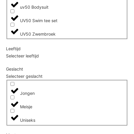
uv50 Bodysuit
UV50 Swim tee set
UV50 Zwembroek
Leeftijd
Selecteer leeftijd
Geslacht
Selecteer geslacht
Jongen
Meisje
Uniseks