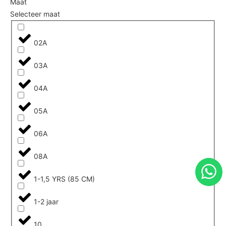
Maat
Selecteer maat
02A
03A
04A
05A
06A
08A
1-1,5 YRS (85 CM)
1-2 jaar
10