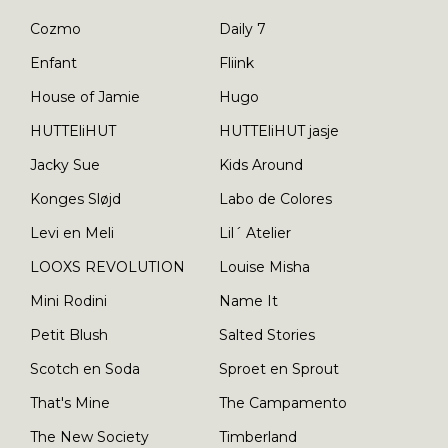
Cozmo
Daily 7
Enfant
Fliink
House of Jamie
Hugo
HUTTEliHUT
HUTTEliHUT jasje
Jacky Sue
Kids Around
Konges Sløjd
Labo de Colores
Levi en Meli
Lil´ Atelier
LOOXS REVOLUTION
Louise Misha
Mini Rodini
Name It
Petit Blush
Salted Stories
Scotch en Soda
Sproet en Sprout
That's Mine
The Campamento
The New Society
Timberland