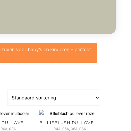
e truien voor baby’s en kinderen – perfect
BILLIEBLUSH PULLOVER MULTICOLOR
BILLIEBLUSH PULLOVER ROZE
 06A, 08A
04A, 05A, 06A, 08A