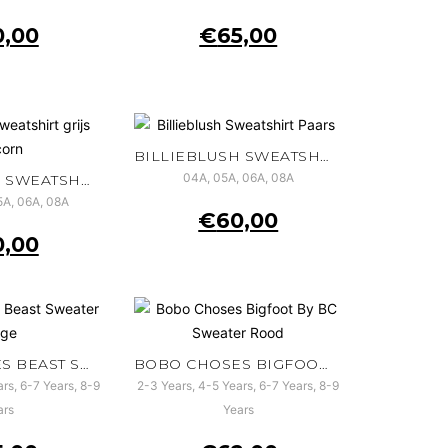
0,00
€
65,00
BILLIEBLUSH SWEATSHIRT PAARS
04A, 05A, 06A, 08A
BILLIEBLUSH SWEATSHIRT GRIJS UNICORN
5A, 06A, 08A
€
60,00
0,00
BOBO CHOSES BEAST SWEATER BEIGE
BOBO CHOSES BIGFOOT BY BC SWEATER ROOD
rs, 6-7 Years, 8-9
2-3 Years, 4-5 Years, 6-7 Years, 8-9
ars
Years