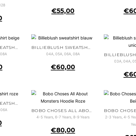
 128
€
55,00
€
6
0
BILLIEBLUSH SWEATSHIRT BEIGE
BILLIEBLUSH SWEATSHIRT BLAUW
 08A
04A, 05A, 06A, 08A
03A, 04A, 0
0
€
60,00
€
6
BILLIEBLUSH SWEATSHIRT ROZE
 06A
BOBO CHOSES ALL ABOUT MONSTERS HOODIE ROZE
4-5 Years, 6-7 Years, 8-9 Years
2-3 Years, 4-5 Yea
0
Ye
€
80,00