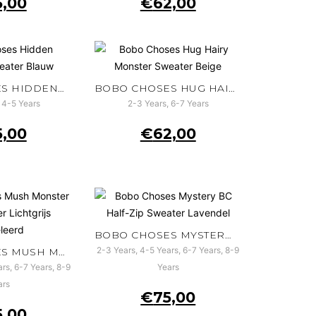
5,00
€
62,00
BOBO CHOSES HIDDEN MONSTER SWEATER BLAUW
BOBO CHOSES HUG HAIRY MONSTER SWEATER BEIGE
 4-5 Years
2-3 Years, 6-7 Years
5,00
€
62,00
BOBO CHOSES MYSTERY BC HALF-ZIP SWEATER LAVENDEL
2-3 Years, 4-5 Years, 6-7 Years, 8-9
BOBO CHOSES MUSH MONSTER DUO SWEATER LICHTGRIJS GEMÊLEERD
rs, 6-7 Years, 8-9
Years
ars
€
75,00
5,00