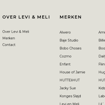
OVER LEVI & MELI
MERKEN
Over Levi & Meli
Alwero
Am
Merken
Baje Studio
Bill
Contact
Bobo Choses
Boo
Cozmo
Dail
Enfant
Flii
House of Jamie
Hu
HUTTEliHUT
HUT
Jacky Sue
Kid
Konges Sløjd
Lab
Levi en Meli
Lil´