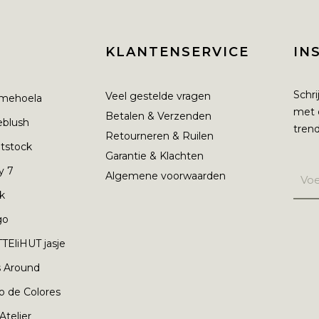
KLANTENSERVICE
IN
Schri
Veel gestelde vragen
mehoela
met 
Betalen & Verzenden
ieblush
trend
Retourneren & Ruilen
tstock
Garantie & Klachten
y 7
Algemene voorwaarden
nk
go
TEliHUT jasje
s Around
o de Colores
 Atelier