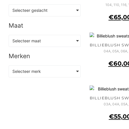
104, 110, 116,
Selecteer geslacht
€
65,0
Maat
Selecteer maat
04A, 05A, 06A,
Merken
€
60,0
Selecteer merk
03A, 04A, 05A,
€
55,0