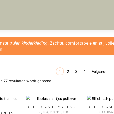
rmste
truien kinderkleding
. Zachte, comfortabele en stijlvoll
en
1
2
3
4
Volgende
de 77 resultaten wordt getoond
BILLIEBLUSH HARTJES PULLOVER
98, 104, 110, 116, 128
04A, 05A,
BILLIEBLUSH GEBREIDE TRUI MET PAILLETTEN