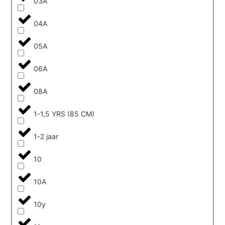
03A
04A
05A
06A
08A
1-1,5 YRS (85 CM)
1-2 jaar
10
10A
10y