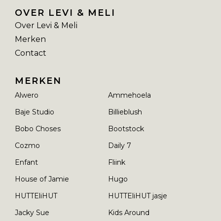
OVER LEVI & MELI
Over Levi & Meli
Merken
Contact
MERKEN
Alwero
Ammehoela
Baje Studio
Billieblush
Bobo Choses
Bootstock
Cozmo
Daily 7
Enfant
Fliink
House of Jamie
Hugo
HUTTEliHUT
HUTTEliHUT jasje
Jacky Sue
Kids Around