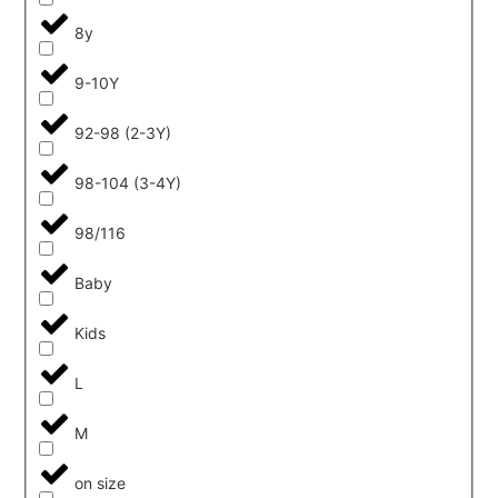
8y
9-10Y
92-98 (2-3Y)
98-104 (3-4Y)
98/116
Baby
Kids
L
M
on size