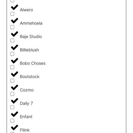
Alwero
Ammehoela
Baje Studio
Billieblush
Bobo Choses
Bootstock
Cozmo
Daily 7
Enfant
Fliink