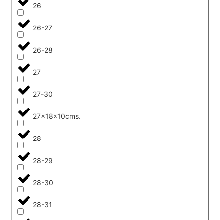
26
26-27
26-28
27
27-30
27x18x10cms.
28
28-29
28-30
28-31