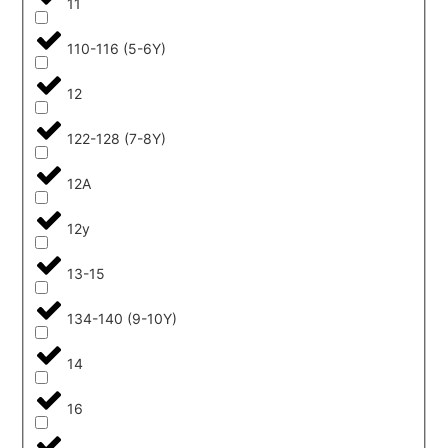
11
110-116 (5-6Y)
12
122-128 (7-8Y)
12A
12y
13-15
134-140 (9-10Y)
14
16