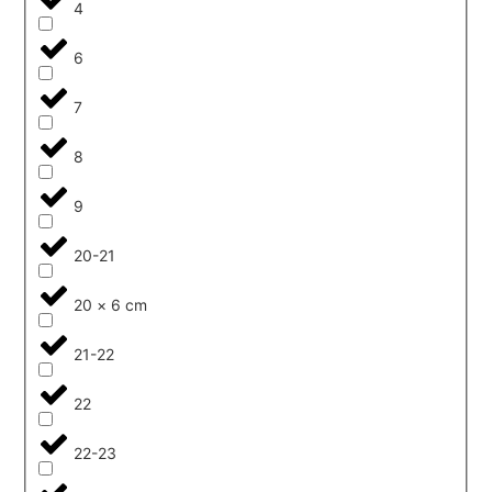
4
6
7
8
9
20-21
20 × 6 cm
21-22
22
22-23