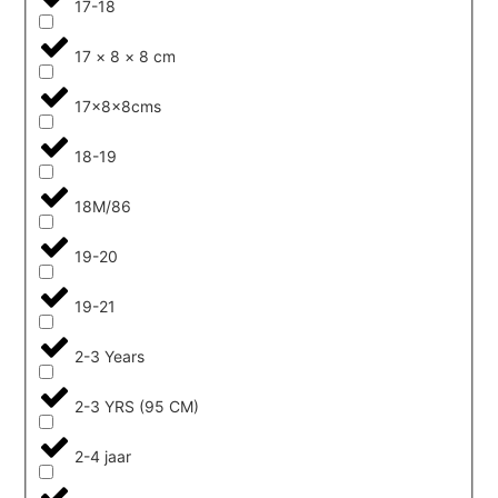
17-18
17 × 8 × 8 cm
17x8x8cms
18-19
18M/86
19-20
19-21
2-3 Years
2-3 YRS (95 CM)
2-4 jaar