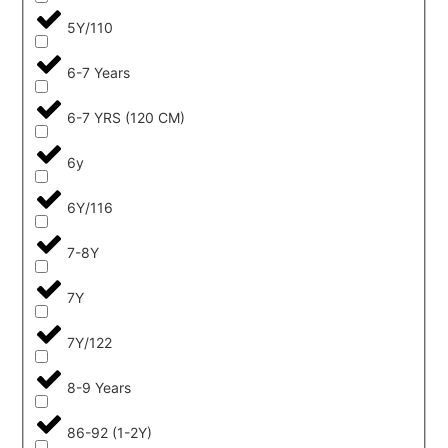
5Y/110
6-7 Years
6-7 YRS (120 CM)
6y
6Y/116
7-8Y
7Y
7Y/122
8-9 Years
86-92 (1-2Y)