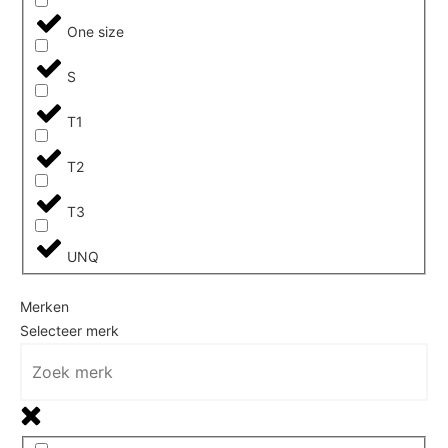
One size
S
T1
T2
T3
UNQ
Merken
Selecteer merk