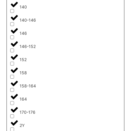
140
140-146
146
146-152
152
158
158-164
164
170-176
2Y