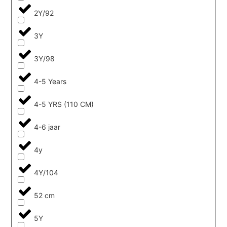
2Y/92
3Y
3Y/98
4-5 Years
4-5 YRS (110 CM)
4-6 jaar
4y
4Y/104
52 cm
5Y