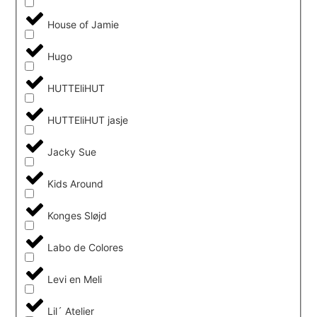
House of Jamie
Hugo
HUTTEliHUT
HUTTEliHUT jasje
Jacky Sue
Kids Around
Konges Sløjd
Labo de Colores
Levi en Meli
Lil´ Atelier