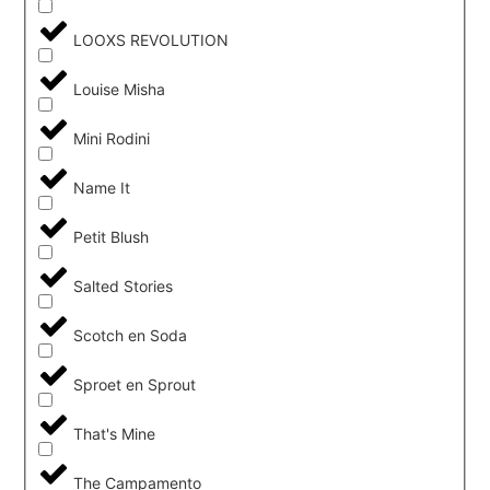
LOOXS REVOLUTION
Louise Misha
Mini Rodini
Name It
Petit Blush
Salted Stories
Scotch en Soda
Sproet en Sprout
That's Mine
The Campamento