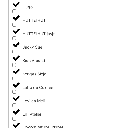
Hugo
HUTTEliHUT
HUTTEliHUT jasje
Jacky Sue
Kids Around
Konges Sløjd
Labo de Colores
Levi en Meli
Lil´ Atelier
LOOXS REVOLUTION