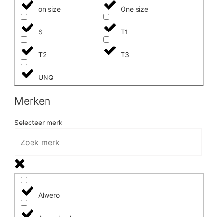
on size
One size
S
T1
T2
T3
UNQ
Merken
Selecteer merk
Alwero