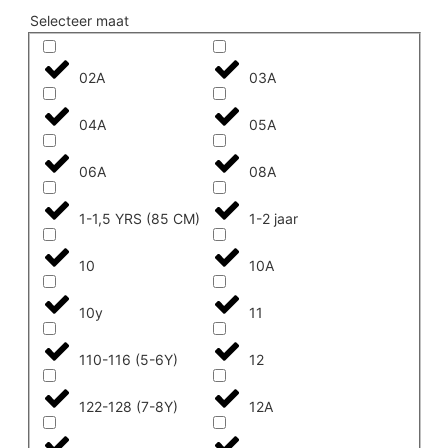
Selecteer maat
02A
03A
04A
05A
06A
08A
1-1,5 YRS (85 CM)
1-2 jaar
10
10A
10y
11
110-116 (5-6Y)
12
122-128 (7-8Y)
12A