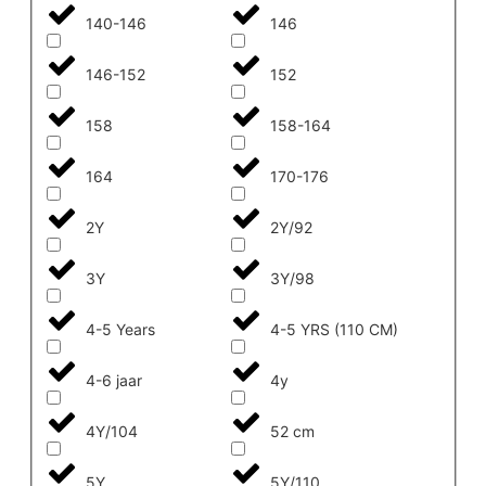
140-146
146
146-152
152
158
158-164
164
170-176
2Y
2Y/92
3Y
3Y/98
4-5 Years
4-5 YRS (110 CM)
4-6 jaar
4y
4Y/104
52 cm
5Y
5Y/110