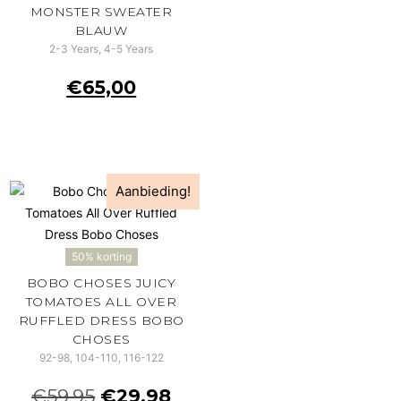
MONSTER SWEATER
BLAUW
2-3 Years, 4-5 Years
€
65,00
Aanbieding!
50% korting
BOBO CHOSES JUICY
TOMATOES ALL OVER
RUFFLED DRESS BOBO
CHOSES
92-98, 104-110, 116-122
€
59,95
€
29,98