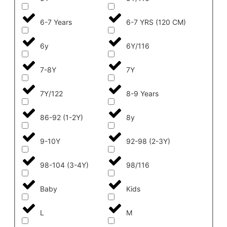
6-7 Years
6-7 YRS (120 CM)
6y
6Y/116
7-8Y
7Y
7Y/122
8-9 Years
86-92 (1-2Y)
8y
9-10Y
92-98 (2-3Y)
98-104 (3-4Y)
98/116
Baby
Kids
L
M