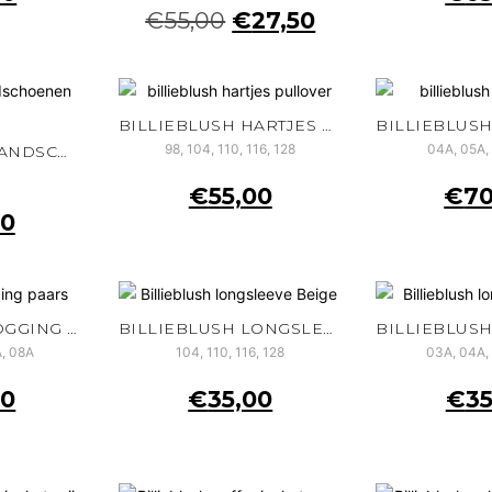
€
55,00
€
27,50
BILLIEBLUSH HARTJES PULLOVER
98, 104, 110, 116, 128
04A, 05A,
BILLIEBLUSH HANDSCHOENEN ROZE
€
55,00
€
70
00
BILLIEBLUSH JOGGING BOTTOMS PAARS
BILLIEBLUSH LONGSLEEVE BEIGE
, 08A
104, 110, 116, 128
03A, 04A,
00
€
35,00
€
35