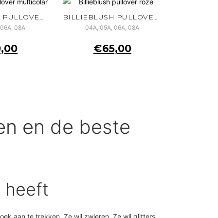
BILLIEBLUSH PULLOVER MULTICOLOR
BILLIEBLUSH PULLOVER ROZE
 06A, 08A
04A, 05A, 06A, 08A
,00
€
65,00
llen en de beste
 heeft
k aan te trekken. Ze wil zwieren. Ze wil glitters.