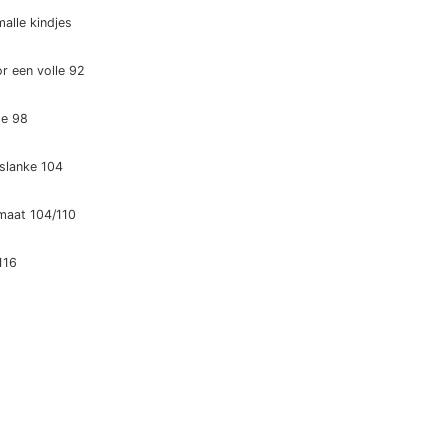
alle kindjes
or een volle 92
pe 98
 slanke 104
 maat 104/110
116