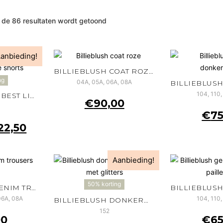
 de 86 resultaten wordt getoond
anbieding!
BILLIEBLUSH COAT ROZE
ng
04A, 05A, 06A, 08A
104, 110,
BILLIEBLUSH – “BEST LIFE” NOSEGAY FLEECE SHORTS
€
90,00
€
75
22,50
Aanbieding!
50% korting
BILLIEBLUSH DENIM TROUSERS GRIJS
06A, 08A
104, 110,
BILLIEBLUSH DONKERBLAUW VEST MET GLITTERS
152
00
€
65