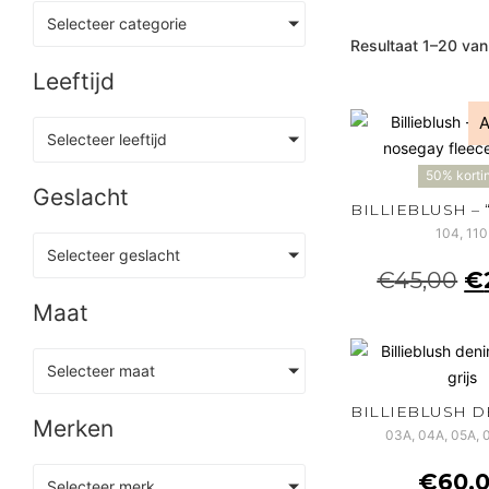
Selecteer categorie
Resultaat 1–20 van
Leeftijd
A
Selecteer leeftijd
50% korti
Geslacht
104, 110
Selecteer geslacht
€
45,00
€
Maat
Selecteer maat
Merken
03A, 04A, 05A, 
€
60,
Selecteer merk