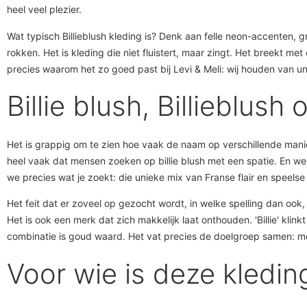
heel veel plezier.
Wat typisch Billieblush kleding is? Denk aan felle neon-accenten, gr
rokken. Het is kleding die niet fluistert, maar zingt. Het breekt me
precies waarom het zo goed past bij Levi & Meli: wij houden van uni
Billie blush, Billieblush
Het is grappig om te zien hoe vaak de naam op verschillende maniere
heel vaak dat mensen zoeken op billie blush met een spatie. En weet 
we precies wat je zoekt: die unieke mix van Franse flair en speelse 
Het feit dat er zoveel op gezocht wordt, in welke spelling dan ook
Het is ook een merk dat zich makkelijk laat onthouden. 'Billie' klink
combinatie is goud waard. Het vat precies de doelgroep samen: meisje
Voor wie is deze kledi