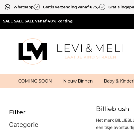
Whatsapp
Gratis verzending vanaf €75,-
Gratis ingep
SALE SALE SALE vanaf 40% korting
COMING SOON
Nieuw Binnen
Baby & Kinder
Billieblush
Filter
Het merk BILLIEBLU
Categorie
een tikje avontuurli