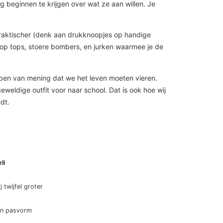
ng beginnen te krijgen over wat ze aan willen. Je
en praktischer (denk aan drukknoopjes op handige
rop tops, stoere bombers, en jurken waarmee je de
ik ben van mening dat we het leven moeten vieren.
weldige outfit voor naar school. Dat is ook hoe wij
dt.
li
ij twijfel groter
en pasvorm