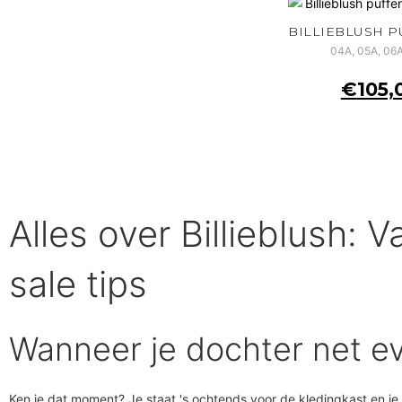
04A, 05A, 06A
€
105,
Alles over Billieblush: 
sale tips
Wanneer je dochter net e
Ken je dat moment? Je staat 's ochtends voor de kledingkast en je k