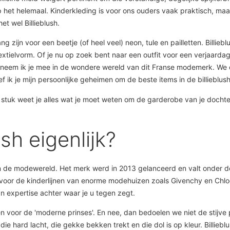
ap het helemaal. Kinderkleding is voor ons ouders vaak praktisch, maa
et wel Billieblush.
g zijn voor een beetje (of heel veel) neon, tule en pailletten. Billieb
 textielvorm. Of je nu op zoek bent naar een outfit voor een verjaar
ids neem ik je mee in de wondere wereld van dit Franse modemerk. We
f ik je mijn persoonlijke geheimen om de beste items in de billieblush
dit stuk weet je alles wat je moet weten om de garderobe van je doc
sh eigenlijk?
g in de modewereld. Het merk werd in 2013 gelanceerd en valt onder 
 is voor de kinderlijnen van enorme modehuizen zoals Givenchy en Chl
an expertise achter waar je u tegen zegt.
voor de 'moderne prinses'. En nee, dan bedoelen we niet de stijve pr
 die hard lacht, die gekke bekken trekt en die dol is op kleur. Billi