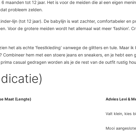
van 6 maanden tot 12 jaar. Het is voor de meiden die al een eigen meni
e dat probleem zelden.
n kinder-lijn (tot 12 jaar). De babylijn is wat zachter, comfortabeler 
en. Voor de grotere meiden wordt het allemaal wat meer 'fashion'. C
n zien het als echte 'feestkleding' vanwege de glitters en tule. Maar 
? Combineer hem met een stoere jeans en sneakers, en je hebt een ge
 prima casual gedragen worden als je de rest van de outfit rustig hou
ndicatie)
se Maat (Lengte)
Advies Levi & Me
Valt klein, kies b
Mooi aangeslot