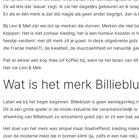
Ze wil iets dat 'wauw' zegt. Ik zie het dagelijks gebeuren en ik sn
En als er één merk is dat die magie als geen ander begrijpt, dan is h
Bij Levi & Meli zijn we dol op merken die durven. Merken die niet ban
kloppen. Het is niet zomaar kleding; het is een humeur-booster in
feestje verdient: met dit merk zit je goed. In deze uitgebreide g
die Franse maten?), de kwaliteit, de duurzaamheid en natuurlijk gee
Pak er lekker een kop thee (of koffie) bij, want na het lezen van 
hier via Levi & Meli.
Wat is het merk Billieblu
Laten we bij het begin beginnen. Billieblush is geen eendagsvlie
Dit is een grote speler in de mode-industrie die verantwoordelijk
afwerking van Billieblush zo ontzettend goed zijn: er zit een bak a
Het doel van het merk was simpel maar doeltreffend: kleding maken 
over de moderne meid die in bomen klimt (ja, zelfs in een tule rok),