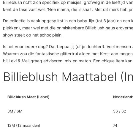
Billieblush richt zich specifiek op meisjes, grofweg in de leeftijd 
kent de fase vast wel: 'Nee mama, die is saai!'. Met dit merk heb j
De collectie is vaak opgesplitst in een baby-lijn (tot 3 jaar) en ee
plekken), maar wel met die onmiskenbare Billieblush-saus eroverhe
show steelt op het schoolplein.
Is het voor iedere dag? Dat bepaal jij (of je dochter!). Veel mense
Waarom zou die fantastische glittertrui alleen met Kerst aan mogen
bij Levi & Meli graag adviseren: mix en match. Een chique item kan
Billieblush Maattabel (I
Billieblush Maat (Label)
Nederland
3M / 6M
56 / 62
12M (12 maanden)
74