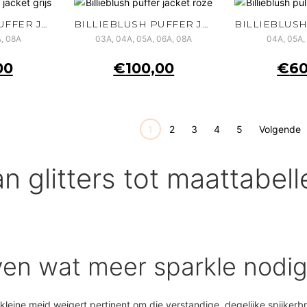
BILLIEBLUSH PUFFER JACKET GRIJS
BILLIEBLUSH PUFFER JACKET ROZE
, 08A
03A, 04A, 05A, 06A, 08A
04A, 05A,
00
€
100,00
€
60
1
2
3
4
5
Volgende
Van glitters tot maattabe
ven wat meer sparkle nodig
leine meid weigert pertinent om die verstandige, degelijke spijkerbroe