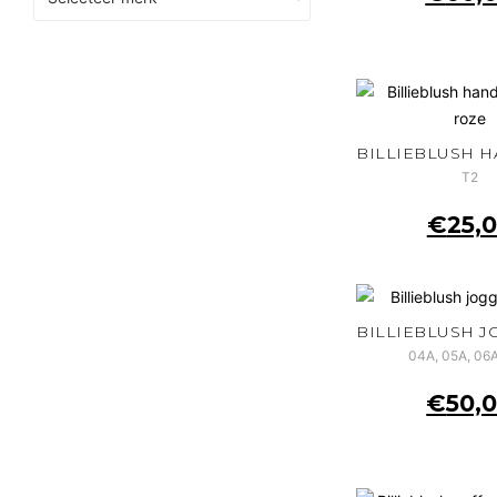
T2
€
25,
04A, 05A, 06A
€
50,