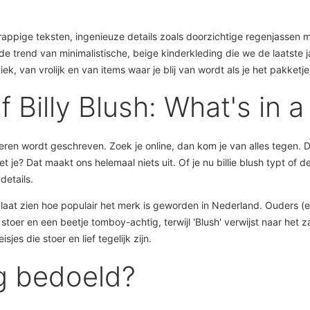
appige teksten, ingenieuze details zoals doorzichtige regenjassen met
t de trend van minimalistische, beige kinderkleding die we de laatste 
ek, van vrolijk en van items waar je blij van wordt als je het pakket
 of Billy Blush: What's in
n wordt geschreven. Zoek je online, dan kom je van alles tegen. De of
je? Dat maakt ons helemaal niets uit. Of je nu billie blush typt of de
details.
, laat zien hoe populair het merk is geworden in Nederland. Ouders (e
t stoer en een beetje tomboy-achtig, terwijl 'Blush' verwijst naar het 
s die stoer en lief tegelijk zijn.
ng bedoeld?