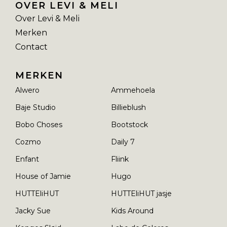
OVER LEVI & MELI
Over Levi & Meli
Merken
Contact
MERKEN
Alwero
Ammehoela
Baje Studio
Billieblush
Bobo Choses
Bootstock
Cozmo
Daily 7
Enfant
Fliink
House of Jamie
Hugo
HUTTEliHUT
HUTTEliHUT jasje
Jacky Sue
Kids Around