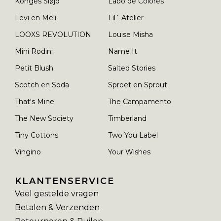
Konges Sløjd
Labo de Colores
Levi en Meli
Lil´ Atelier
LOOXS REVOLUTION
Louise Misha
Mini Rodini
Name It
Petit Blush
Salted Stories
Scotch en Soda
Sproet en Sprout
That's Mine
The Campamento
The New Society
Timberland
Tiny Cottons
Two You Label
Vingino
Your Wishes
KLANTENSERVICE
Veel gestelde vragen
Betalen & Verzenden