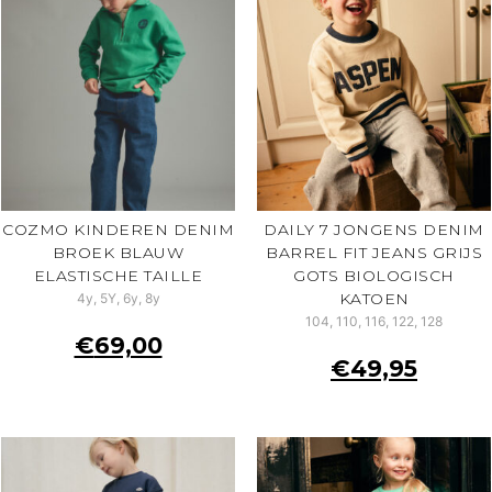
COZMO KINDEREN DENIM
DAILY 7 JONGENS DENIM
BROEK BLAUW
BARREL FIT JEANS GRIJS
ELASTISCHE TAILLE
GOTS BIOLOGISCH
KATOEN
4y, 5Y, 6y, 8y
104, 110, 116, 122, 128
€
69,00
€
49,95