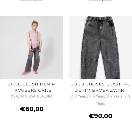
BILLIEBLUSH DENIM
BOBO CHOSES BEAST TAG
TROUSERS GRIJS
DENIM BROEK ZWART
03A, 04A, 05A, 06A, 08A
2-3 Years, 4-5 Years, 6-7 Years, 8-9
Years
€
60,00
€
90,00