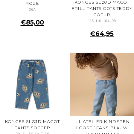
KONGES SLØJD MAGOT
ROZE
FRILL PANTS GOTS TEDDY
06A
COEUR
€
85,00
116, 110, 104, 98
€
64,95
KONGES SLØJD MAGOT
LIL ATELIER KINDEREN
PANTS SOCCER
LOOSE JEANS BLAUW
DENIM UNISEX
3Y, 4y, 5Y, 6y, 7-8Y