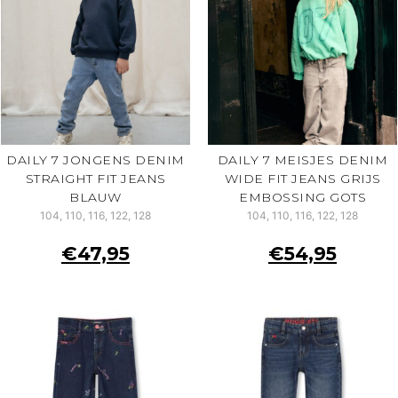
DAILY 7 JONGENS DENIM
DAILY 7 MEISJES DENIM
STRAIGHT FIT JEANS
WIDE FIT JEANS GRIJS
BLAUW
EMBOSSING GOTS
104, 110, 116, 122, 128
104, 110, 116, 122, 128
€
47,95
€
54,95