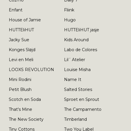
Enfant
Fliink
House of Jamie
Hugo
HUTTEliHUT
HUTTEliHUT jasje
Jacky Sue
Kids Around
Konges Sløjd
Labo de Colores
Levi en Meli
Lil´ Atelier
LOOXS REVOLUTION
Louise Misha
Mini Rodini
Name It
Petit Blush
Salted Stories
Scotch en Soda
Sproet en Sprout
That's Mine
The Campamento
The New Society
Timberland
Tiny Cottons
Two You Label