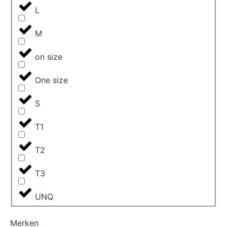
L
M
on size
One size
S
T1
T2
T3
UNQ
Merken