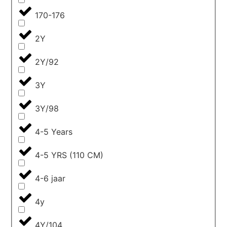
170-176
2Y
2Y/92
3Y
3Y/98
4-5 Years
4-5 YRS (110 CM)
4-6 jaar
4y
4Y/104