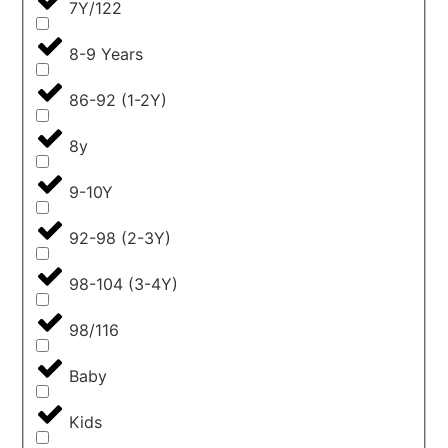
7Y/122
8-9 Years
86-92 (1-2Y)
8y
9-10Y
92-98 (2-3Y)
98-104 (3-4Y)
98/116
Baby
Kids