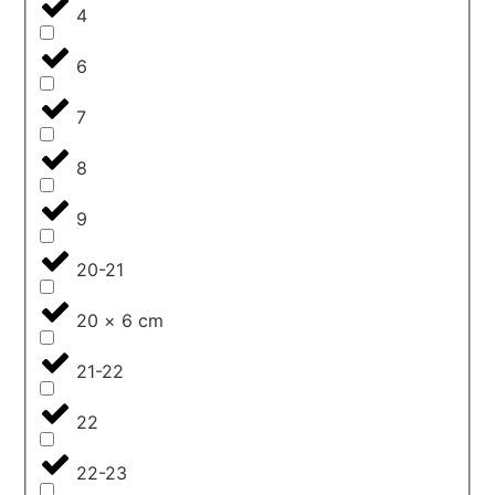
4
6
7
8
9
20-21
20 × 6 cm
21-22
22
22-23