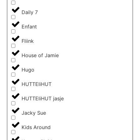
Daily 7
Enfant
Fliink
House of Jamie
Hugo
HUTTEliHUT
HUTTEliHUT jasje
Jacky Sue
Kids Around