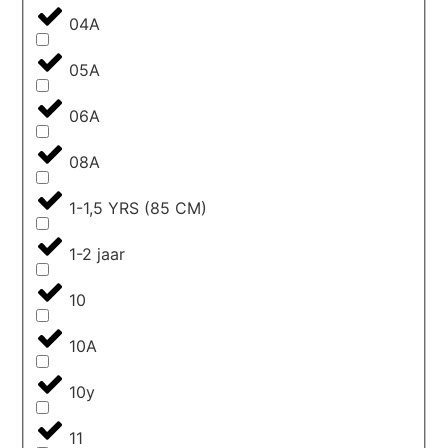
04A
05A
06A
08A
1-1,5 YRS (85 CM)
1-2 jaar
10
10A
10y
11