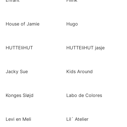
Enfant
Fliink
House of Jamie
Hugo
HUTTEliHUT
HUTTEliHUT jasje
Jacky Sue
Kids Around
Konges Sløjd
Labo de Colores
Levi en Meli
Lil´ Atelier