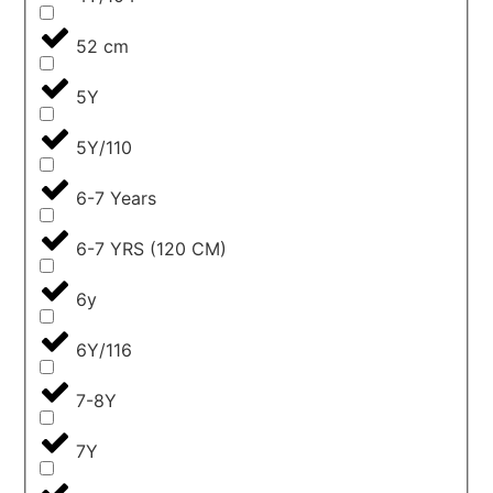
52 cm
5Y
5Y/110
6-7 Years
6-7 YRS (120 CM)
6y
6Y/116
7-8Y
7Y