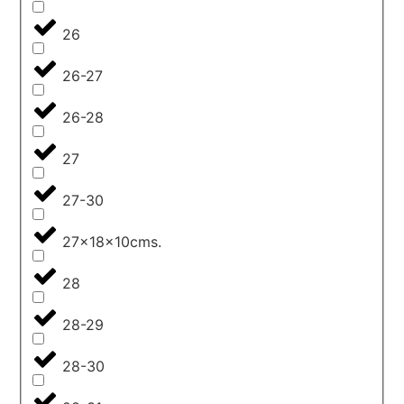
26
26-27
26-28
27
27-30
27x18x10cms.
28
28-29
28-30