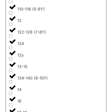
110-116 (5-6Y)
12
122-128 (7-8Y)
12A
12y
13-15
134-140 (9-10Y)
14
16