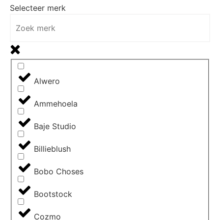
Selecteer merk
Alwero
Ammehoela
Baje Studio
Billieblush
Bobo Choses
Bootstock
Cozmo