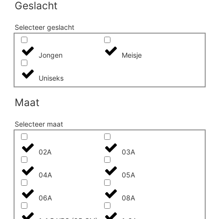
Geslacht
Selecteer geslacht
Jongen
Meisje
Uniseks
Maat
Selecteer maat
02A
03A
04A
05A
06A
08A