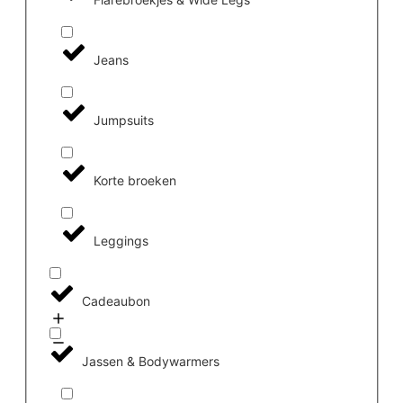
Jeans
Jumpsuits
Korte broeken
Leggings
Cadeaubon
Jassen & Bodywarmers