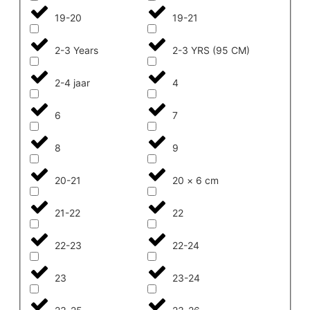
19-20
19-21
2-3 Years
2-3 YRS (95 CM)
2-4 jaar
4
6
7
8
9
20-21
20 × 6 cm
21-22
22
22-23
22-24
23
23-24