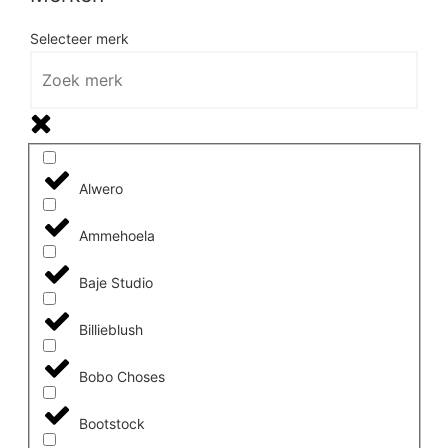
Selecteer merk
Alwero
Ammehoela
Baje Studio
Billieblush
Bobo Choses
Bootstock