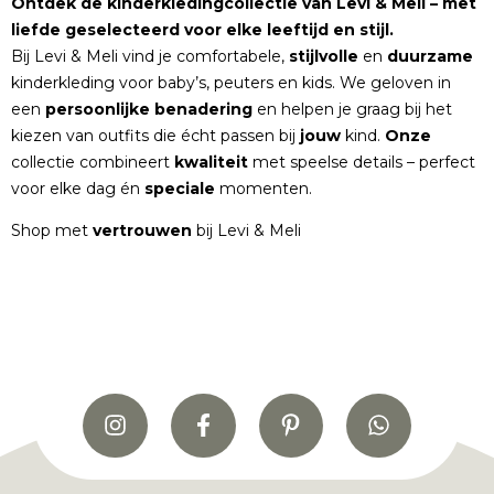
Ontdek de kinderkledingcollectie van Levi & Meli – met
liefde geselecteerd voor elke leeftijd en stijl.
Bij Levi & Meli vind je comfortabele,
stijlvolle
en
duurzame
kinderkleding voor baby’s, peuters en kids. We geloven in
een
persoonlijke
benadering
en helpen je graag bij het
kiezen van outfits die écht passen bij
jouw
kind.
Onze
collectie combineert
kwaliteit
met speelse details – perfect
voor elke dag én
speciale
momenten.
Shop met
vertrouwen
bij Levi & Meli