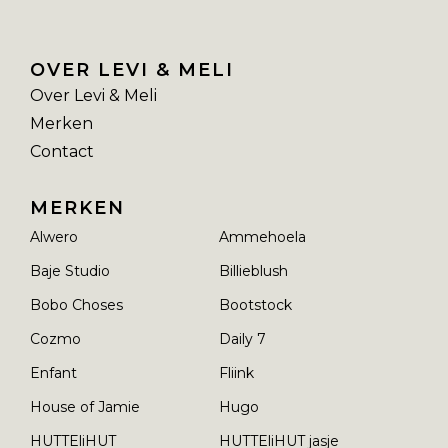
OVER LEVI & MELI
Over Levi & Meli
Merken
Contact
MERKEN
Alwero
Ammehoela
Baje Studio
Billieblush
Bobo Choses
Bootstock
Cozmo
Daily 7
Enfant
Fliink
House of Jamie
Hugo
HUTTEliHUT
HUTTEliHUT jasje