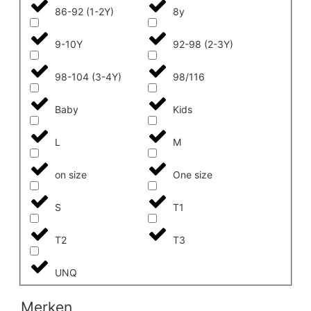
86-92 (1-2Y)
8y
9-10Y
92-98 (2-3Y)
98-104 (3-4Y)
98/116
Baby
Kids
L
M
on size
One size
S
T1
T2
T3
UNQ
Merken