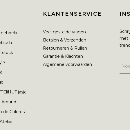
KLANTENSERVICE
IN
Schri
Veel gestelde vragen
mehoela
met 
Betalen & Verzenden
ieblush
trend
Retourneren & Ruilen
tstock
Garantie & Klachten
y 7
Algemene voorwaarden
nk
go
TEliHUT jasje
s Around
o de Colores
 Atelier