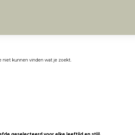
we niet kunnen vinden wat je zoekt.
fde geselecteerd voor elke leeftijd en stijl.