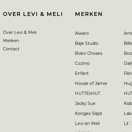
OVER LEVI & MELI
MERKEN
Over Levi & Meli
Alwero
Am
Merken
Baje Studio
Bill
Contact
Bobo Choses
Boo
Cozmo
Dail
Enfant
Flii
House of Jamie
Hu
HUTTEliHUT
HUT
Jacky Sue
Kid
Konges Sløjd
Lab
Levi en Meli
Lil´