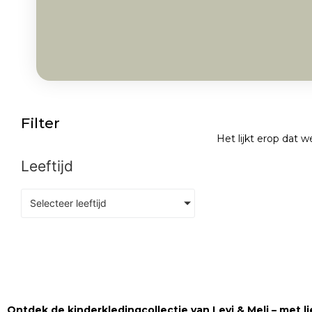
Filter
Het lijkt erop dat 
Leeftijd
Selecteer leeftijd
Ontdek de kinderkledingcollectie van Levi & Meli – met lie