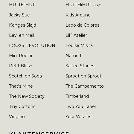
HUTTEliHUT
HUTTEliHUT jasje
Jacky Sue
Kids Around
Konges Sløjd
Labo de Colores
Levi en Meli
Lil´ Atelier
LOOXS REVOLUTION
Louise Misha
Mini Rodini
Name It
Petit Blush
Salted Stories
Scotch en Soda
Sproet en Sprout
That's Mine
The Campamento
The New Society
Timberland
Tiny Cottons
Two You Label
Vingino
Your Wishes