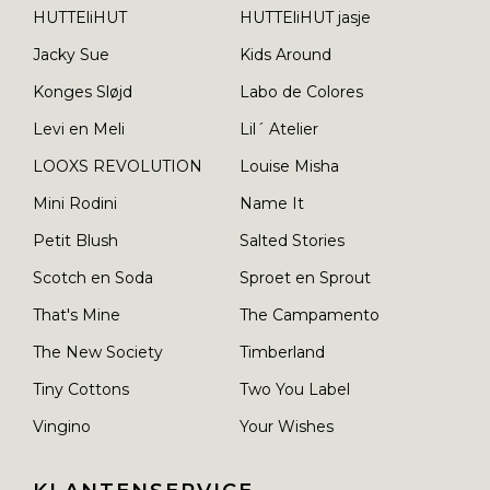
HUTTEliHUT
HUTTEliHUT jasje
Jacky Sue
Kids Around
Konges Sløjd
Labo de Colores
Levi en Meli
Lil´ Atelier
LOOXS REVOLUTION
Louise Misha
Mini Rodini
Name It
Petit Blush
Salted Stories
Scotch en Soda
Sproet en Sprout
That's Mine
The Campamento
The New Society
Timberland
Tiny Cottons
Two You Label
Vingino
Your Wishes