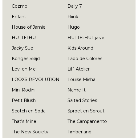
Cozmo
Daily 7
Enfant
Fliink
House of Jamie
Hugo
HUTTEliHUT
HUTTEliHUT jasje
Jacky Sue
Kids Around
Konges Sløjd
Labo de Colores
Levi en Meli
Lil´ Atelier
LOOXS REVOLUTION
Louise Misha
Mini Rodini
Name It
Petit Blush
Salted Stories
Scotch en Soda
Sproet en Sprout
That's Mine
The Campamento
The New Society
Timberland