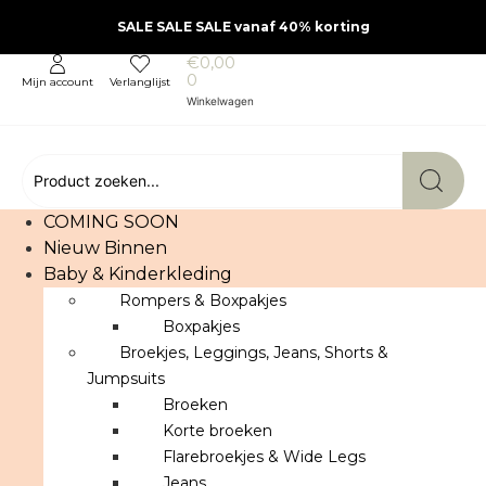
SALE SALE SALE vanaf 40% korting
€
0,00
0
Mijn account
Verlanglijst
COMING SOON
Nieuw Binnen
Baby & Kinderkleding
Rompers & Boxpakjes
Boxpakjes
Broekjes, Leggings, Jeans, Shorts &
Jumpsuits
Broeken
Korte broeken
Flarebroekjes & Wide Legs
Jeans