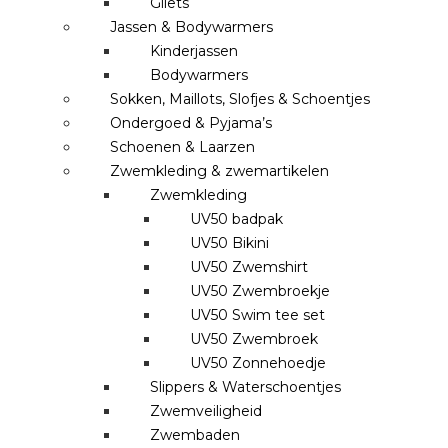
Gilets
Jassen & Bodywarmers
Kinderjassen
Bodywarmers
Sokken, Maillots, Slofjes & Schoentjes
Ondergoed & Pyjama’s
Schoenen & Laarzen
Zwemkleding & zwemartikelen
Zwemkleding
UV50 badpak
UV50 Bikini
UV50 Zwemshirt
UV50 Zwembroekje
UV50 Swim tee set
UV50 Zwembroek
UV50 Zonnehoedje
Slippers & Waterschoentjes
Zwemveiligheid
Zwembaden