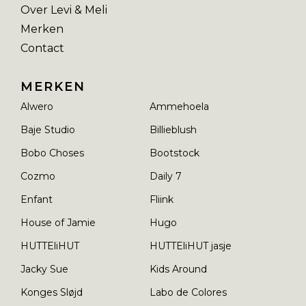
Over Levi & Meli
Merken
Contact
MERKEN
Alwero
Ammehoela
Baje Studio
Billieblush
Bobo Choses
Bootstock
Cozmo
Daily 7
Enfant
Fliink
House of Jamie
Hugo
HUTTEliHUT
HUTTEliHUT jasje
Jacky Sue
Kids Around
Konges Sløjd
Labo de Colores