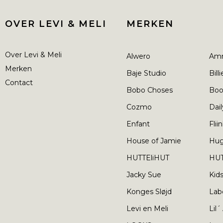
OVER LEVI & MELI
MERKEN
Over Levi & Meli
Alwero
Am
Merken
Baje Studio
Bill
Contact
Bobo Choses
Boo
Cozmo
Dail
Enfant
Flii
House of Jamie
Hu
HUTTEliHUT
HUT
Jacky Sue
Kid
Konges Sløjd
Lab
Levi en Meli
Lil´