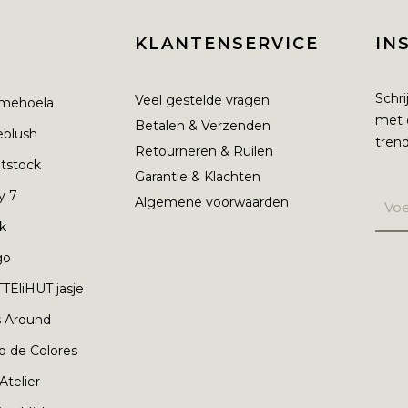
KLANTENSERVICE
IN
Schri
Veel gestelde vragen
mehoela
met 
Betalen & Verzenden
ieblush
trend
Retourneren & Ruilen
tstock
Garantie & Klachten
y 7
Algemene voorwaarden
nk
go
TEliHUT jasje
s Around
o de Colores
 Atelier