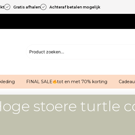
akt
Gratis afhalen
Achteraf betalen mogelijk
kleding
FINAL SALE
tot en met 70% korting
Cadeau
oge stoere turtle c