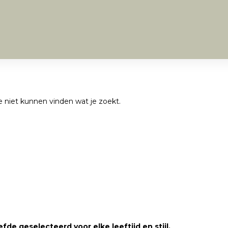
we niet kunnen vinden wat je zoekt.
fde geselecteerd voor elke leeftijd en stijl.