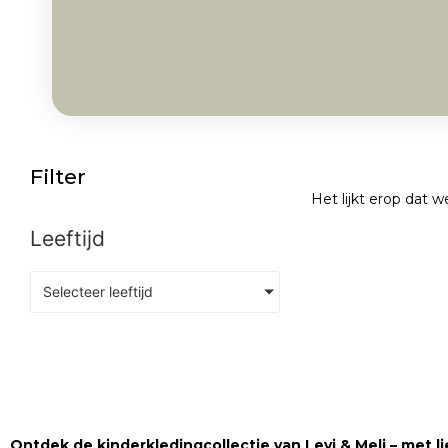
Filter
Het lijkt erop dat 
Leeftijd
Selecteer leeftijd
Ontdek de kinderkledingcollectie van Levi & Meli – met lie