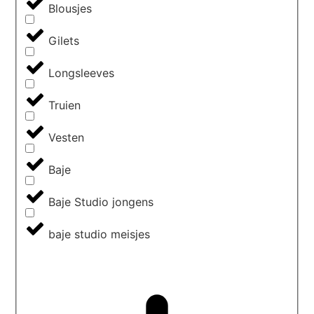
Blousjes
Gilets
Longsleeves
Truien
Vesten
Baje
Baje Studio jongens
baje studio meisjes