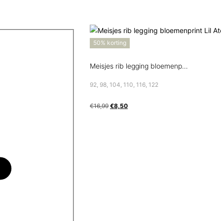
50% korting
Meisjes rib legging bloemenprint Lil Atelier
92, 98, 104, 110, 116, 122
€
16,99
€
8,50