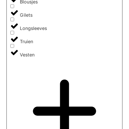
Blousjes
Gilets
Longsleeves
Truien
Vesten