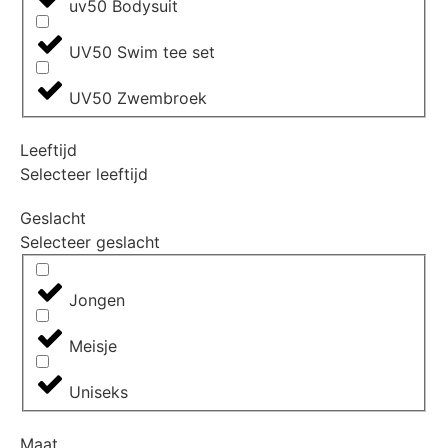
uv50 Bodysuit
UV50 Swim tee set
UV50 Zwembroek
Leeftijd
Selecteer leeftijd
Geslacht
Selecteer geslacht
Jongen
Meisje
Uniseks
Maat