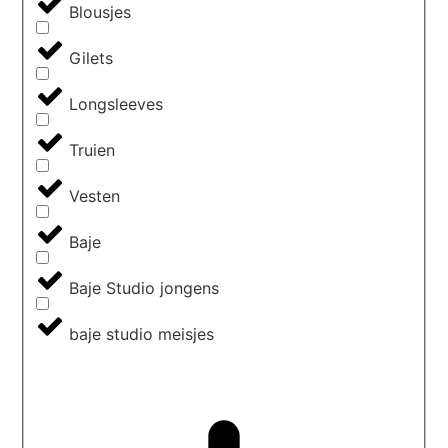
Blousjes
Gilets
Longsleeves
Truien
Vesten
Baje
Baje Studio jongens
baje studio meisjes