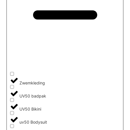
Zwemkleding
UV50 badpak
UV50 Bikini
uv50 Bodysuit