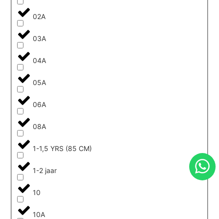
02A
03A
04A
05A
06A
08A
1-1,5 YRS (85 CM)
1-2 jaar
10
10A