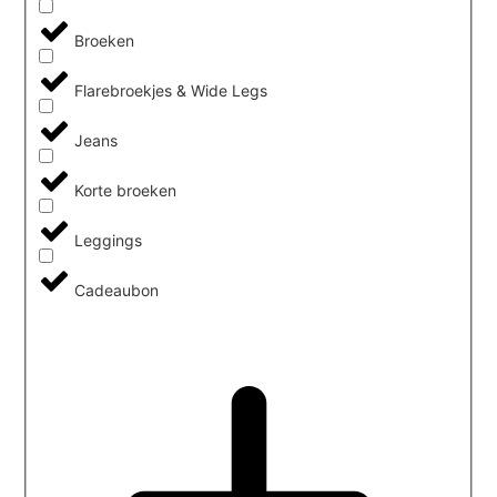
Broeken
Flarebroekjes & Wide Legs
Jeans
Korte broeken
Leggings
Cadeaubon