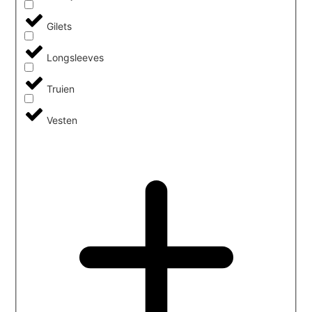
Gilets
Longsleeves
Truien
Vesten