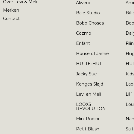
Over Levi & Meli
Alwero
Am
Merken
Baje Studio
Bill
Contact
Bobo Choses
Boo
Cozmo
Dail
Enfant
Flii
House of Jamie
Hu
HUTTEliHUT
HUT
Jacky Sue
Kid
Konges Sløjd
Lab
Levi en Meli
Lil´
LOOXS
Lou
REVOLUTION
Mini Rodini
Nam
Petit Blush
Salt