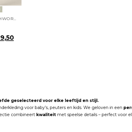
g
JEANS MET PATCHWORK LICHT BLAUW
9,50
fde geselecteerd voor elke leeftijd en stijl.
nderkleding voor baby’s, peuters en kids. We geloven in een
per
lectie combineert
kwaliteit
met speelse details – perfect voor 