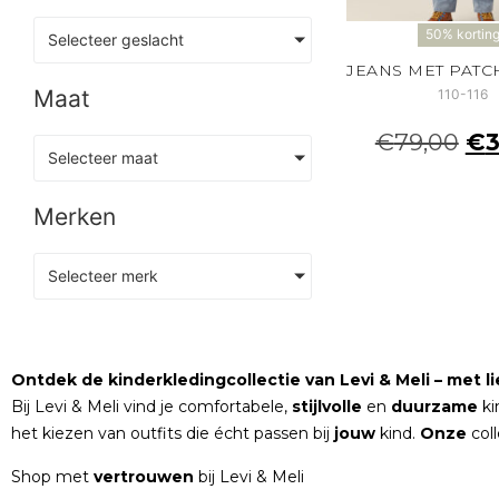
50% kortin
Selecteer geslacht
Maat
110-116
€
79,00
€
3
Selecteer maat
Merken
Selecteer merk
Ontdek de kinderkledingcollectie van Levi & Meli – met lie
Bij Levi & Meli vind je comfortabele,
stijlvolle
en
duurzame
ki
het kiezen van outfits die écht passen bij
jouw
kind.
Onze
col
Shop met
vertrouwen
bij Levi & Meli