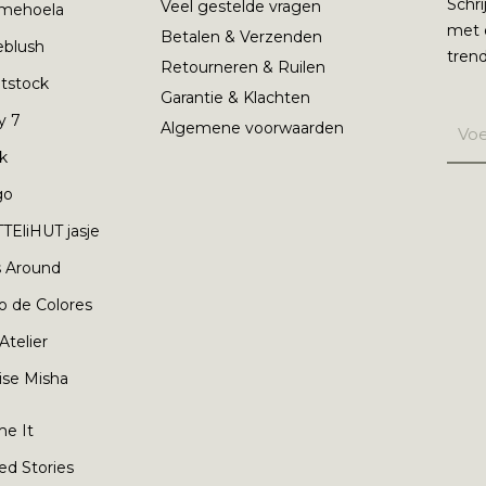
Schri
Veel gestelde vragen
mehoela
met 
Betalen & Verzenden
ieblush
trend
Retourneren & Ruilen
tstock
Garantie & Klachten
y 7
Algemene voorwaarden
nk
go
TEliHUT jasje
s Around
o de Colores
 Atelier
ise Misha
e It
ed Stories