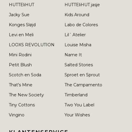
HUTTEliHUT
HUTTEliHUT jasje
Jacky Sue
Kids Around
Konges Sløjd
Labo de Colores
Levi en Meli
Lil´ Atelier
LOOXS REVOLUTION
Louise Misha
Mini Rodini
Name It
Petit Blush
Salted Stories
Scotch en Soda
Sproet en Sprout
That's Mine
The Campamento
The New Society
Timberland
Tiny Cottons
Two You Label
Vingino
Your Wishes