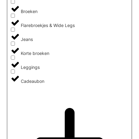
Broeken
Flarebroekjes & Wide Legs
Jeans
Korte broeken
Leggings
Cadeaubon