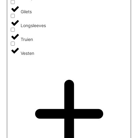
Gilets
Longsleeves
Truien
Vesten