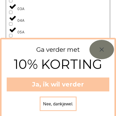
03A
04A
05A
06A
Ga verder met
08A
10% KORTING
1-1,5 YRS (85 CM)
1-2 jaar
Ja, ik wil verder
10
Nee, dankjewel.
10A
10y