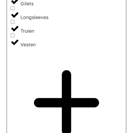
Gilets
Longsleeves
Truien
Vesten