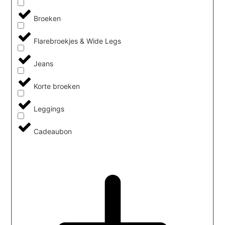
Broeken
Flarebroekjes & Wide Legs
Jeans
Korte broeken
Leggings
Cadeaubon