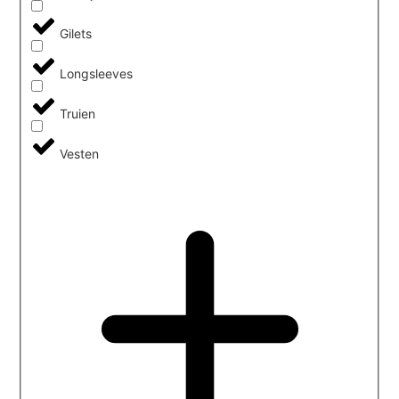
Gilets
Longsleeves
Truien
Vesten