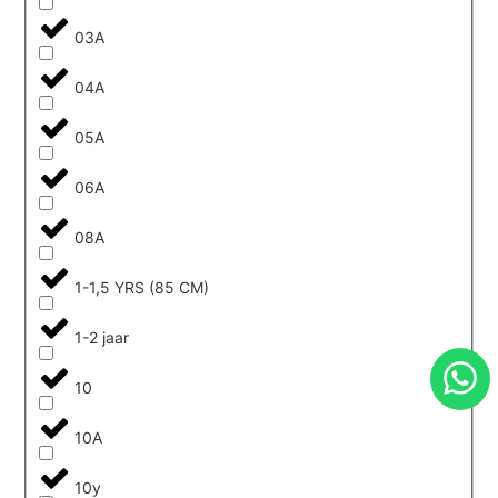
03A
04A
05A
06A
08A
1-1,5 YRS (85 CM)
1-2 jaar
10
10A
10y