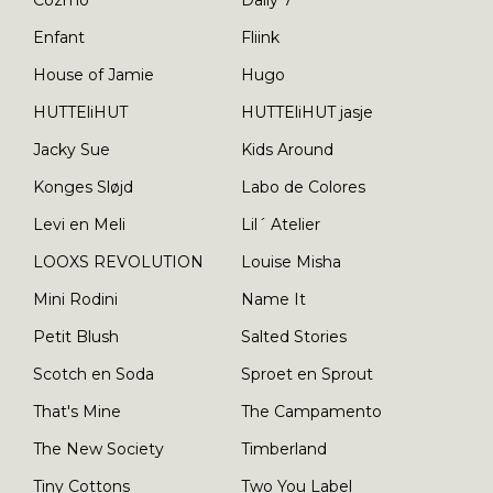
Enfant
Fliink
House of Jamie
Hugo
HUTTEliHUT
HUTTEliHUT jasje
Jacky Sue
Kids Around
Konges Sløjd
Labo de Colores
Levi en Meli
Lil´ Atelier
LOOXS REVOLUTION
Louise Misha
Mini Rodini
Name It
Petit Blush
Salted Stories
Scotch en Soda
Sproet en Sprout
That's Mine
The Campamento
The New Society
Timberland
Tiny Cottons
Two You Label