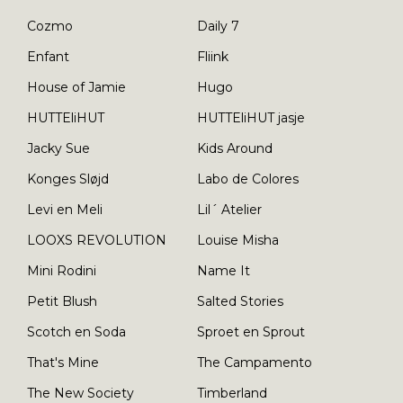
Cozmo
Daily 7
Enfant
Fliink
House of Jamie
Hugo
HUTTEliHUT
HUTTEliHUT jasje
Jacky Sue
Kids Around
Konges Sløjd
Labo de Colores
Levi en Meli
Lil´ Atelier
LOOXS REVOLUTION
Louise Misha
Mini Rodini
Name It
Petit Blush
Salted Stories
Scotch en Soda
Sproet en Sprout
That's Mine
The Campamento
The New Society
Timberland