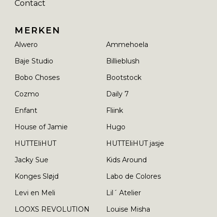
Contact
MERKEN
Alwero
Ammehoela
Baje Studio
Billieblush
Bobo Choses
Bootstock
Cozmo
Daily 7
Enfant
Fliink
House of Jamie
Hugo
HUTTEliHUT
HUTTEliHUT jasje
Jacky Sue
Kids Around
Konges Sløjd
Labo de Colores
Levi en Meli
Lil´ Atelier
LOOXS REVOLUTION
Louise Misha