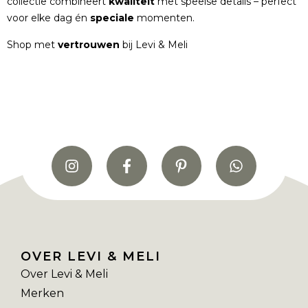
collectie combineert
kwaliteit
met speelse details – perfect
voor elke dag én
speciale
momenten.
Shop met
vertrouwen
bij Levi & Meli
OVER LEVI & MELI
Over Levi & Meli
Merken