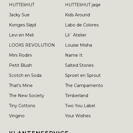
HUTTEliHUT
HUTTEliHUT jasje
Jacky Sue
Kids Around
Konges Sløjd
Labo de Colores
Levi en Meli
Lil´ Atelier
LOOXS REVOLUTION
Louise Misha
Mini Rodini
Name It
Petit Blush
Salted Stories
Scotch en Soda
Sproet en Sprout
That's Mine
The Campamento
The New Society
Timberland
Tiny Cottons
Two You Label
Vingino
Your Wishes