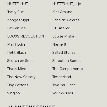
HUTTEliHUT
HUTTEliHUT jasje
Jacky Sue
Kids Around
Konges Sløjd
Labo de Colores
Levi en Meli
Lil´ Atelier
LOOXS REVOLUTION
Louise Misha
Mini Rodini
Name It
Petit Blush
Salted Stories
Scotch en Soda
Sproet en Sprout
That's Mine
The Campamento
The New Society
Timberland
Tiny Cottons
Two You Label
Vingino
Your Wishes