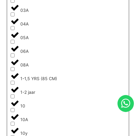
03A
04A
05A
06A
08A
1-1,5 YRS (85 CM)
1-2 jaar
10
10A
10y