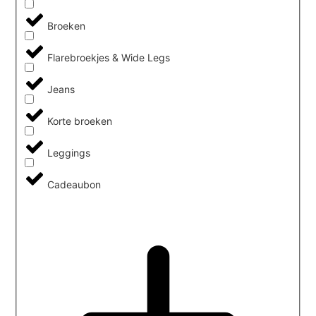
Broeken
Flarebroekjes & Wide Legs
Jeans
Korte broeken
Leggings
Cadeaubon