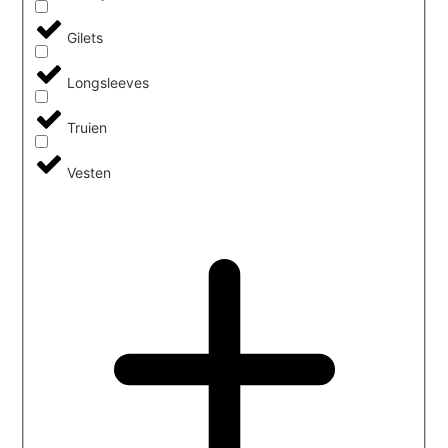
Gilets
Longsleeves
Truien
Vesten