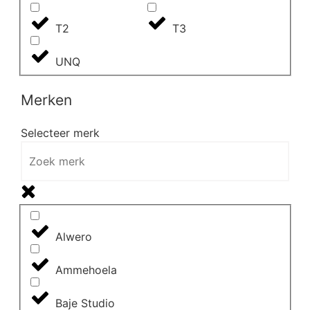
T2
T3
UNQ
Merken
Selecteer merk
Alwero
Ammehoela
Baje Studio