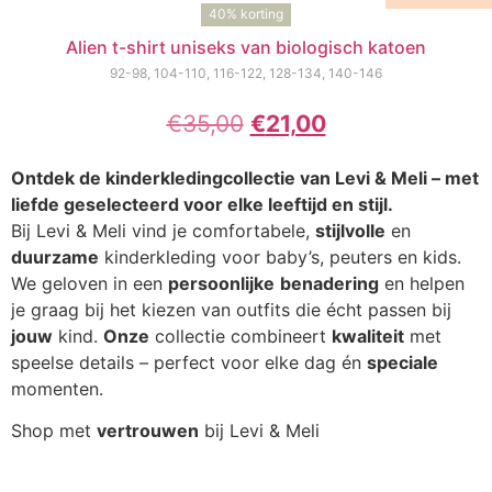
40% korting
Alien t-shirt uniseks van biologisch katoen
92-98, 104-110, 116-122, 128-134, 140-146
€
35,00
€
21,00
Ontdek de kinderkledingcollectie van Levi & Meli – met
liefde geselecteerd voor elke leeftijd en stijl.
Bij Levi & Meli vind je comfortabele,
stijlvolle
en
duurzame
kinderkleding voor baby’s, peuters en kids.
We geloven in een
persoonlijke
benadering
en helpen
je graag bij het kiezen van outfits die écht passen bij
jouw
kind.
Onze
collectie combineert
kwaliteit
met
speelse details – perfect voor elke dag én
speciale
momenten.
Shop met
vertrouwen
bij Levi & Meli