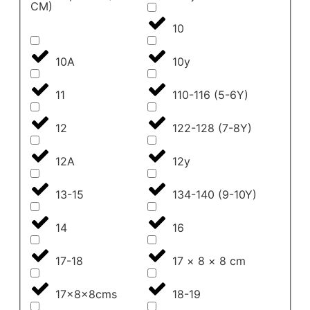
CM)
10
10A
10y
11
110-116 (5-6Y)
12
122-128 (7-8Y)
12A
12y
13-15
134-140 (9-10Y)
14
16
17-18
17 × 8 × 8 cm
17x8x8cms
18-19