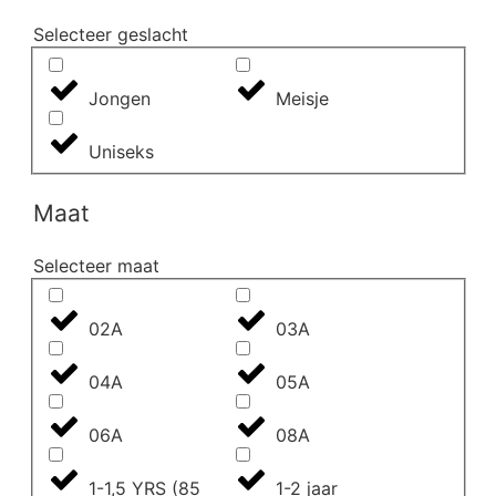
Selecteer geslacht
Jongen
Meisje
Uniseks
Maat
Selecteer maat
02A
03A
04A
05A
06A
08A
1-1,5 YRS (85
1-2 jaar