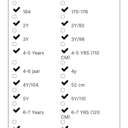
164
170-176
2Y
2Y/92
3Y
3Y/98
4-5 Years
4-5 YRS (110
CM)
4-6 jaar
4y
4Y/104
52 cm
5Y
5Y/110
6-7 Years
6-7 YRS (120
CM)