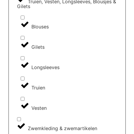
Truien, Vesten, Longsleeves, Blousjes &
Gilets
Blouses
Gilets
Longsleeves
Truien
Vesten
Zwemkleding & zwemartikelen