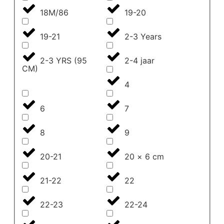
18M/86
19-20
19-21
2-3 Years
2-3 YRS (95
2-4 jaar
CM)
4
6
7
8
9
20-21
20 × 6 cm
21-22
22
22-23
22-24