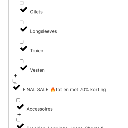
Gilets
Longsleeves
Truien
Vesten
FINAL SALE 🔥tot en met 70% korting
Accessoires