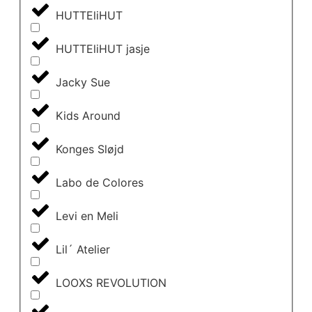
HUTTEliHUT
HUTTEliHUT jasje
Jacky Sue
Kids Around
Konges Sløjd
Labo de Colores
Levi en Meli
Lil´ Atelier
LOOXS REVOLUTION