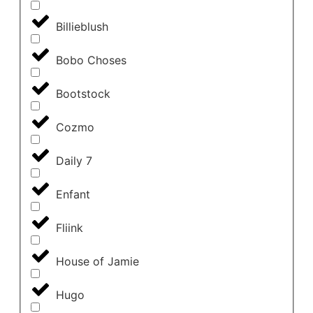
Billieblush
Bobo Choses
Bootstock
Cozmo
Daily 7
Enfant
Fliink
House of Jamie
Hugo