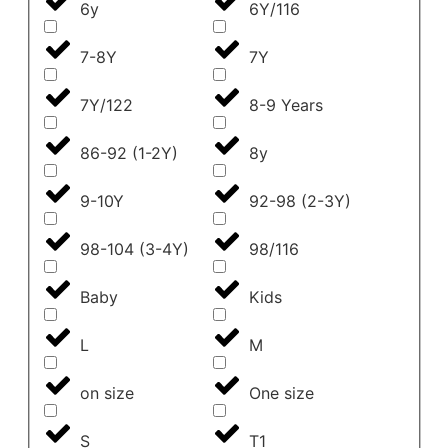
6y
6Y/116
7-8Y
7Y
7Y/122
8-9 Years
86-92 (1-2Y)
8y
9-10Y
92-98 (2-3Y)
98-104 (3-4Y)
98/116
Baby
Kids
L
M
on size
One size
S
T1