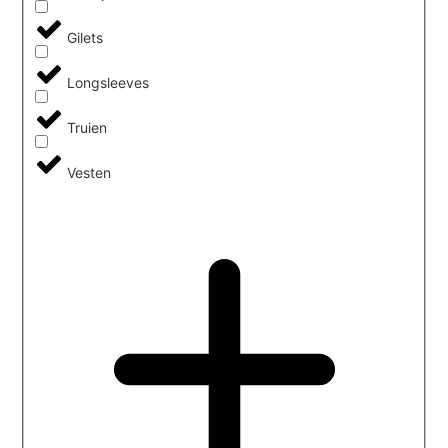
Gilets
Longsleeves
Truien
Vesten