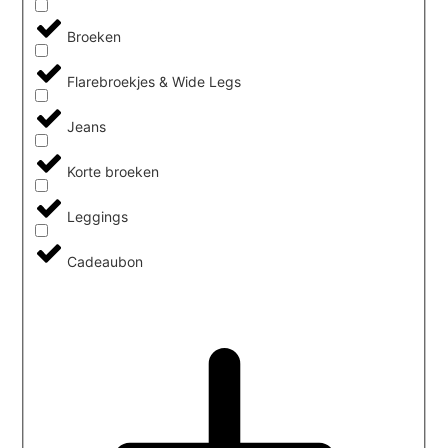
Broeken
Flarebroekjes & Wide Legs
Jeans
Korte broeken
Leggings
Cadeaubon