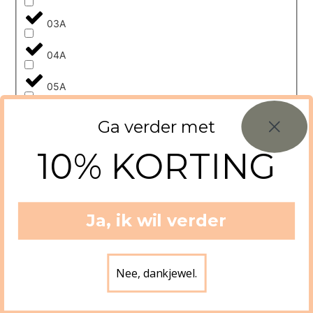
03A
04A
05A
06A
Ga verder met
08A
10% KORTING
1-1,5 YRS (85 CM)
1-2 jaar
Ja, ik wil verder
10
Nee, dankjewel.
10A
10y