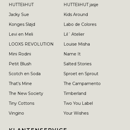
HUTTEliHUT
HUTTEliHUT jasje
Jacky Sue
Kids Around
Konges Sløjd
Labo de Colores
Levi en Meli
Lil´ Atelier
LOOXS REVOLUTION
Louise Misha
Mini Rodini
Name It
Petit Blush
Salted Stories
Scotch en Soda
Sproet en Sprout
That's Mine
The Campamento
The New Society
Timberland
Tiny Cottons
Two You Label
Vingino
Your Wishes