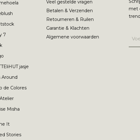
Schri
Veel gestelde vragen
mehoela
met 
Betalen & Verzenden
ieblush
trend
Retourneren & Ruilen
tstock
Garantie & Klachten
y 7
Algemene voorwaarden
nk
go
TEliHUT jasje
s Around
o de Colores
 Atelier
ise Misha
e It
ed Stories