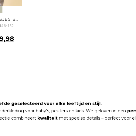
g
GESTREEPTE MEISJES BLOUSE PREPPY LOOSE FIT
 146-152
9,98
fde geselecteerd voor elke leeftijd en stijl.
nderkleding voor baby’s, peuters en kids. We geloven in een
per
lectie combineert
kwaliteit
met speelse details – perfect voor 