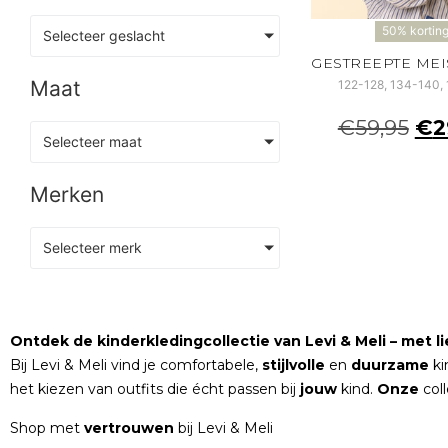
50% kortin
Selecteer geslacht
Maat
122-128, 134-140,
€
59,95
€
2
Selecteer maat
Merken
Selecteer merk
Ontdek de kinderkledingcollectie van Levi & Meli – met lie
Bij Levi & Meli vind je comfortabele,
stijlvolle
en
duurzame
ki
het kiezen van outfits die écht passen bij
jouw
kind.
Onze
col
Shop met
vertrouwen
bij Levi & Meli