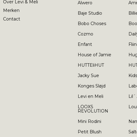
Over Levi & Meli
Alwero
Am
Merken
Baje Studio
Bill
Contact
Bobo Choses
Boo
Cozmo
Dail
Enfant
Flii
House of Jamie
Hu
HUTTEliHUT
HUT
Jacky Sue
Kid
Konges Sløjd
Lab
Levi en Meli
Lil´
LOOXS
Lou
REVOLUTION
Mini Rodini
Nam
Petit Blush
Salt