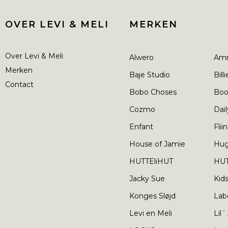
OVER LEVI & MELI
MERKEN
Over Levi & Meli
Alwero
Am
Merken
Baje Studio
Bill
Contact
Bobo Choses
Boo
Cozmo
Dail
Enfant
Flii
House of Jamie
Hu
HUTTEliHUT
HUT
Jacky Sue
Kid
Konges Sløjd
Lab
Levi en Meli
Lil´