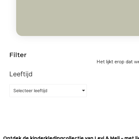
Filter
Het lijkt erop dat 
Leeftijd
Selecteer leeftijd
Ontdek de kinderkledingcollectie van Levi & Meli – met lie