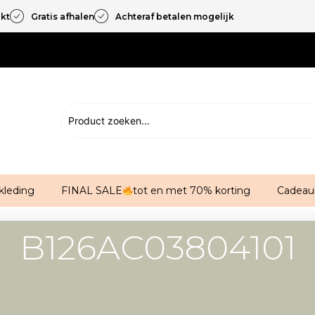
akt
Gratis afhalen
Achteraf betalen mogelijk
kleding
FINAL SALE
tot en met 70% korting
Cadeau
B126AC03804101