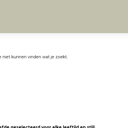
we niet kunnen vinden wat je zoekt.
fde geselecteerd voor elke leeftijd en stijl.