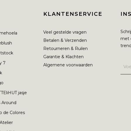
KLANTENSERVICE
IN
Schri
Veel gestelde vragen
mehoela
met 
Betalen & Verzenden
ieblush
trend
Retourneren & Ruilen
tstock
Garantie & Klachten
y 7
Algemene voorwaarden
nk
go
TEliHUT jasje
s Around
o de Colores
 Atelier