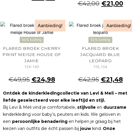
€
42,00
€
21,00
Aanbieding!
Aanbieding!
50% korting
50% korting
FLARED BROEK CHERRY
FLARED BROEK
PRINT MEISJE HOUSE OF
JACQUARD BLUE
JAMIE
LEOPARD
134-140
116, 134
€
49,95
€
24,98
€
42,95
€
21,48
Ontdek de kinderkledingcollectie van Levi & Meli – met
liefde geselecteerd voor elke leeftijd en stijl.
Bij Levi & Meli vind je comfortabele,
stijlvolle
en
duurzame
kinderkleding voor baby’s, peuters en kids. We geloven in
een
persoonlijke
benadering
en helpen je graag bij het
kiezen van outfits die écht passen bij
jouw
kind.
Onze