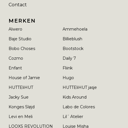
Contact
MERKEN
Alwero
Ammehoela
Baje Studio
Billieblush
Bobo Choses
Bootstock
Cozmo
Daily 7
Enfant
Fliink
House of Jamie
Hugo
HUTTEliHUT
HUTTEliHUT jasje
Jacky Sue
Kids Around
Konges Sløjd
Labo de Colores
Levi en Meli
Lil´ Atelier
LOOXS REVOLUTION
Louise Misha