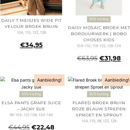
50% korting
DAILY 7 MEISJES WIDE FIT
VELOUR BROEK BRUIN
DAISY MOSAIC BROEK MET
104, 110, 122, 128
BORDUURWERK | BOBO
CHOSES KIDS
€
34,95
104-110, 116-122, 128-134
€
63,95
€
31,98
Aanbieding!
Aanbieding!
50% korting
50% korting
ELSA PANTS GRAPE JUICE
FLARED BROEK BRUIN
– JACKY SUE
ROZE BLAUW STREPEN
SPROET EN SPROUT
98-104, 122-128, 134-140
104, 110, 98, 122, 128
€
44,95
€
22,48