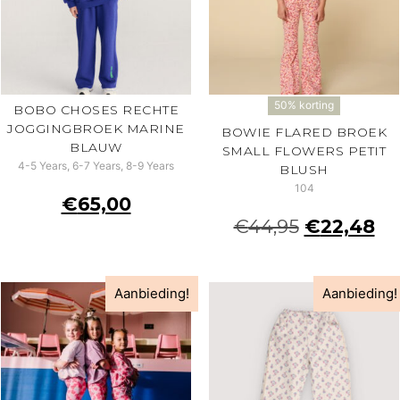
50% korting
BOBO CHOSES RECHTE
JOGGINGBROEK MARINE
BOWIE FLARED BROEK
BLAUW
SMALL FLOWERS PETIT
4-5 Years, 6-7 Years, 8-9 Years
BLUSH
104
€
65,00
€
44,95
€
22,48
Aanbieding!
Aanbieding!