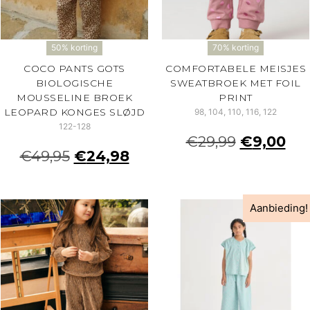
50% korting
70% korting
COCO PANTS GOTS
COMFORTABELE MEISJES
BIOLOGISCHE
SWEATBROEK MET FOIL
MOUSSELINE BROEK
PRINT
LEOPARD KONGES SLØJD
98, 104, 110, 116, 122
122-128
€
29,99
€
9,00
€
49,95
€
24,98
Aanbieding!