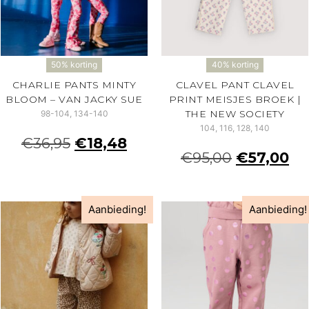
50% korting
40% korting
CHARLIE PANTS MINTY
CLAVEL PANT CLAVEL
BLOOM – VAN JACKY SUE
PRINT MEISJES BROEK |
THE NEW SOCIETY
98-104, 134-140
104, 116, 128, 140
€
36,95
€
18,48
€
95,00
€
57,00
Aanbieding!
Aanbieding!