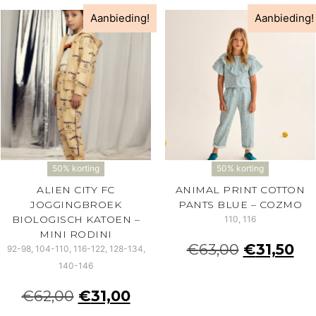
Aanbieding!
Aanbieding!
50% korting
50% korting
ALIEN CITY FC
ANIMAL PRINT COTTON
JOGGINGBROEK
PANTS BLUE – COZMO
BIOLOGISCH KATOEN –
110, 116
MINI RODINI
€
63,00
€
31,50
92-98, 104-110, 116-122, 128-134,
140-146
€
62,00
€
31,00