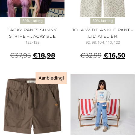
50% korting
50% korting
JACKY PANTS SUNNY
JOLA WIDE ANKLE PANT –
STRIPE – JACKY SUE
LIL’ ATELIER
122-128
92, 98, 104, 110, 122
€
37,95
€
18,98
€
32,99
€
16,50
Aanbieding!