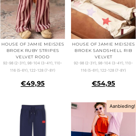
HOUSE OF JAMIE MEISJES
HOUSE OF JAMIE MEISJES
BROEK RUBY STRIPES
BROEK SANDSHELL RIB
VELVET ROOD
VELVET
92-98 (2-3Y), 98-104 (3-4Y), 110-
92-98 (2-3Y), 98-104 (3-4Y), 110-
116 (5-6Y), 122-128 (7-8Y)
116 (5-6Y), 122-128 (7-8Y)
€
49,95
€
54,95
Aanbieding!