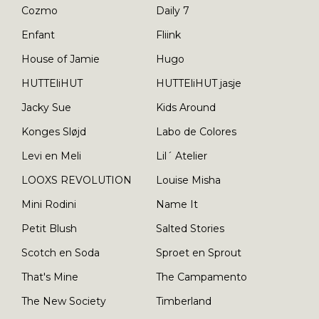
Cozmo
Daily 7
Enfant
Fliink
House of Jamie
Hugo
HUTTEliHUT
HUTTEliHUT jasje
Jacky Sue
Kids Around
Konges Sløjd
Labo de Colores
Levi en Meli
Lil´ Atelier
LOOXS REVOLUTION
Louise Misha
Mini Rodini
Name It
Petit Blush
Salted Stories
Scotch en Soda
Sproet en Sprout
That's Mine
The Campamento
The New Society
Timberland