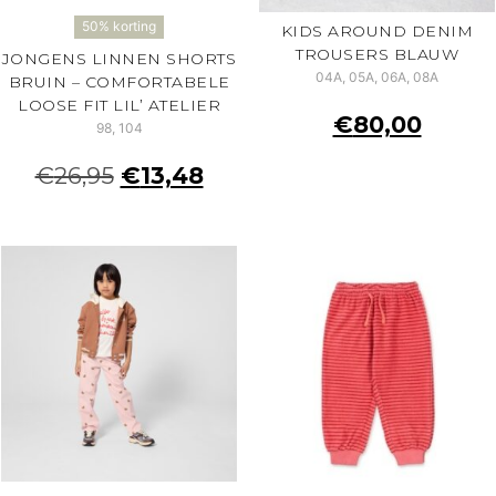
50% korting
KIDS AROUND DENIM
TROUSERS BLAUW
JONGENS LINNEN SHORTS
04A, 05A, 06A, 08A
BRUIN – COMFORTABELE
LOOSE FIT LIL’ ATELIER
€
80,00
98, 104
€
26,95
€
13,48