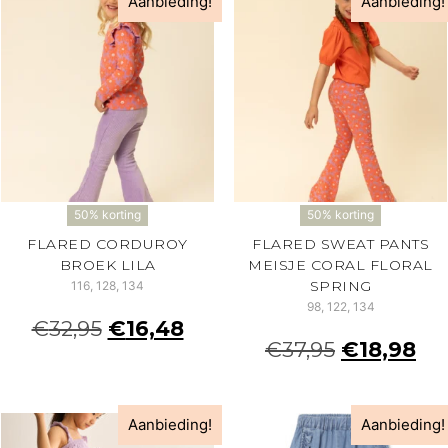
Aanbieding!
Aanbieding!
50% korting
50% korting
FLARED CORDUROY
FLARED SWEAT PANTS
BROEK LILA
MEISJE CORAL FLORAL
SPRING
116, 128, 134
98, 122, 134
€
32,95
€
16,48
€
37,95
€
18,98
Aanbieding!
Aanbieding!