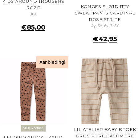
KIDS AROUND TROUSERS
KONGES SLØJD ITTY
ROZE
SWEAT PANTS CARDINAL
06A
ROSE STRIPE
€
85,00
4y, 5Y, 6y, 7-8Y
€
42,95
Aanbieding!
50% korting
LIL ATELIER BABY BROEK
GRIJS PURE CASHMERE
LEGGING ANIMAL ZAND