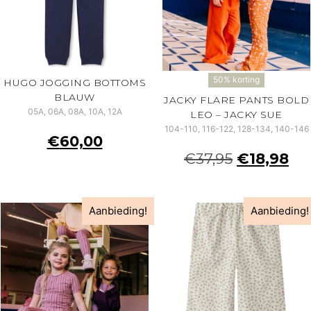
50% korting
HUGO JOGGING BOTTOMS
BLAUW
JACKY FLARE PANTS BOLD
05A, 06A, 08A, 10A, 12A
LEO – JACKY SUE
104-110, 116-122, 128-134, 140-146
€
60,00
€
37,95
€
18,98
Aanbieding!
Aanbieding!