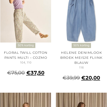
50% korting
50% korting
FLORAL TWILL COTTON
HELENE DENIMLOOK
PANTS MULTI – COZMO
BROEK MEISJE FLIINK
BLAUW
104, 110
116
€
75,00
€
37,50
€
39,99
€
20,00