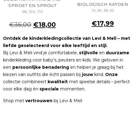
BIOLOGISCH KATOEN
SPROET EN SPROUT
74, 80, 68, 62
98, 104, 110
€
17,99
€
36,00
€
18,00
Ontdek de kinderkledingcollectie van Levi & Meli – met
liefde geselecteerd voor elke leeftijd en stijl.
Bij Levi & Meli vind je comfortabele,
stijlvolle
en
duurzame
kinderkleding voor baby’s, peuters en kids. We geloven in
een
persoonlijke
benadering
en helpen je graag bij het
kiezen van outfits die écht passen bij
jouw
kind.
Onze
collectie combineert
kwaliteit
met speelse details – perfect
voor elke dag én
speciale
momenten.
Shop met
vertrouwen
bij Levi & Meli