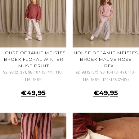
HOUSE OF JAMIE MEISJES
HOUSE OF JAMIE MEISJES
BROEK FLORAL WINTER
BROEK MAUVE ROSE
MUSE PRINT
LUREX
92-98 (2-3Y), 98-104 (3-4Y), 110-
92-98 (2-3Y), 98-104 (3-4Y), 110-
116 (5-6Y)
116 (5-6Y), 122-128 (7-8Y)
€
49,95
€
49,95