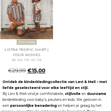
50% korting
LISTRA TROPIC SHIRT |
YOUR WISHES
98, 104, 116, 122, 128
€
29,99
€
15,00
Ontdek de kinderkledingcollectie van Levi & Meli – met
liefde geselecteerd voor elke leeftijd en stijl.
Bij Levi & Meli vind je comfortabele,
stijlvolle
en
duurzame
kinderkleding voor baby’s, peuters en kids. We geloven in
een
persoonlijke
benadering
en helpen je graag bij het