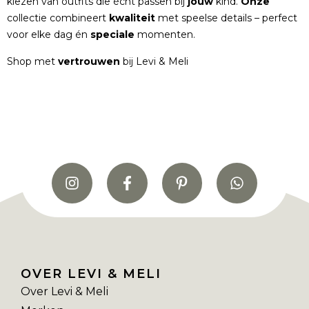
kiezen van outfits die écht passen bij
jouw
kind.
Onze
collectie combineert
kwaliteit
met speelse details – perfect
voor elke dag én
speciale
momenten.
Shop met
vertrouwen
bij Levi & Meli
OVER LEVI & MELI
Over Levi & Meli