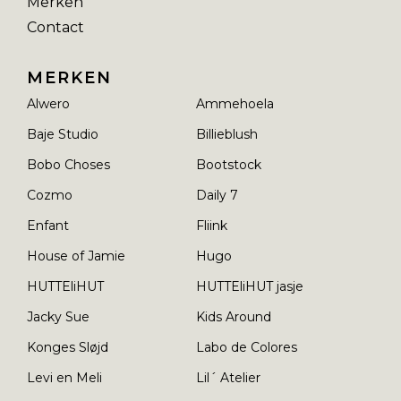
Merken
Contact
MERKEN
Alwero
Ammehoela
Baje Studio
Billieblush
Bobo Choses
Bootstock
Cozmo
Daily 7
Enfant
Fliink
House of Jamie
Hugo
HUTTEliHUT
HUTTEliHUT jasje
Jacky Sue
Kids Around
Konges Sløjd
Labo de Colores
Levi en Meli
Lil´ Atelier