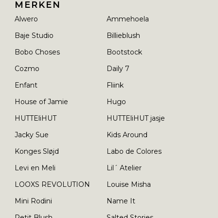
MERKEN
Alwero
Ammehoela
Baje Studio
Billieblush
Bobo Choses
Bootstock
Cozmo
Daily 7
Enfant
Fliink
House of Jamie
Hugo
HUTTEliHUT
HUTTEliHUT jasje
Jacky Sue
Kids Around
Konges Sløjd
Labo de Colores
Levi en Meli
Lil´ Atelier
LOOXS REVOLUTION
Louise Misha
Mini Rodini
Name It
Petit Blush
Salted Stories