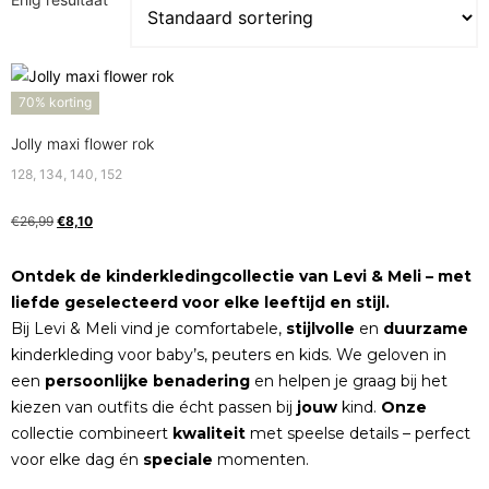
70% korting
Jolly maxi flower rok
128, 134, 140, 152
€
26,99
€
8,10
Ontdek de kinderkledingcollectie van Levi & Meli – met
liefde geselecteerd voor elke leeftijd en stijl.
Bij Levi & Meli vind je comfortabele,
stijlvolle
en
duurzame
kinderkleding voor baby’s, peuters en kids. We geloven in
een
persoonlijke
benadering
en helpen je graag bij het
kiezen van outfits die écht passen bij
jouw
kind.
Onze
collectie combineert
kwaliteit
met speelse details – perfect
voor elke dag én
speciale
momenten.