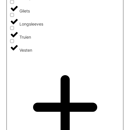
Gilets
Longsleeves
Truien
Vesten