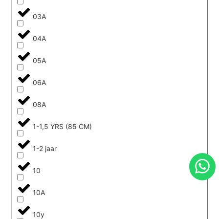
03A
04A
05A
06A
08A
1-1,5 YRS (85 CM)
1-2 jaar
10
10A
10y