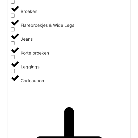
Broeken
Flarebroekjes & Wide Legs
Jeans
Korte broeken
Leggings
Cadeaubon