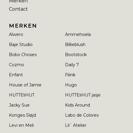
Merken
Contact
MERKEN
Alwero
Ammehoela
Baje Studio
Billieblush
Bobo Choses
Bootstock
Cozmo
Daily 7
Enfant
Fliink
House of Jamie
Hugo
HUTTEliHUT
HUTTEliHUT jasje
Jacky Sue
Kids Around
Konges Sløjd
Labo de Colores
Levi en Meli
Lil´ Atelier