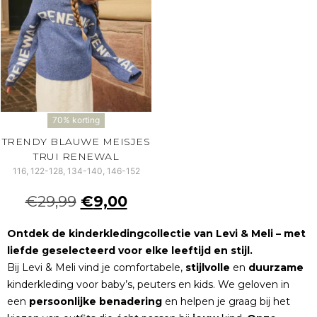
70% korting
TRENDY BLAUWE MEISJES
TRUI RENEWAL
116, 122-128, 134-140, 146-152
€
29,99
€
9,00
Ontdek de kinderkledingcollectie van Levi & Meli – met
liefde geselecteerd voor elke leeftijd en stijl.
Bij Levi & Meli vind je comfortabele,
stijlvolle
en
duurzame
kinderkleding voor baby’s, peuters en kids. We geloven in
een
persoonlijke
benadering
en helpen je graag bij het