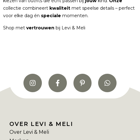
kiezen van outfits die écht passen bij
jouw
kind.
Onze
collectie combineert
kwaliteit
met speelse details – perfect
voor elke dag én
speciale
momenten.
Shop met
vertrouwen
bij Levi & Meli
OVER LEVI & MELI
Over Levi & Meli