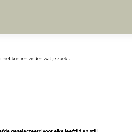
we niet kunnen vinden wat je zoekt.
fde geselecteerd voor elke leeftijd en stijl.