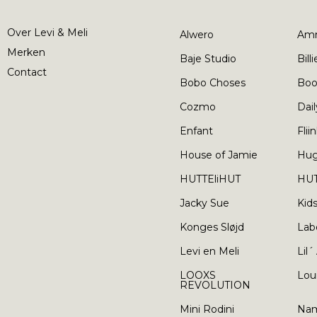
Over Levi & Meli
Alwero
Am
Merken
Baje Studio
Bill
Contact
Bobo Choses
Boo
Cozmo
Dail
Enfant
Flii
House of Jamie
Hu
HUTTEliHUT
HUT
Jacky Sue
Kid
Konges Sløjd
Lab
Levi en Meli
Lil´
LOOXS
Lou
REVOLUTION
Mini Rodini
Nam