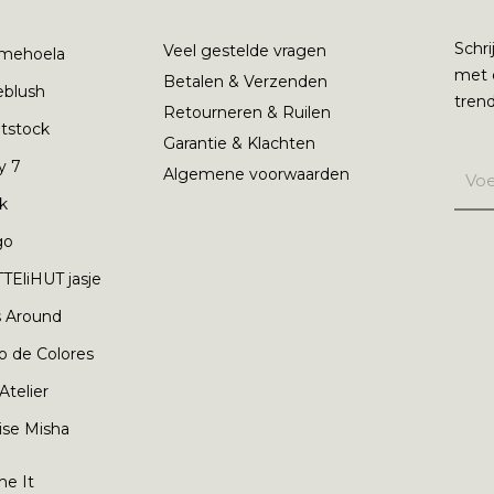
Schri
Veel gestelde vragen
mehoela
met 
Betalen & Verzenden
ieblush
trend
Retourneren & Ruilen
tstock
Garantie & Klachten
y 7
Algemene voorwaarden
nk
go
TEliHUT jasje
s Around
o de Colores
 Atelier
ise Misha
e It