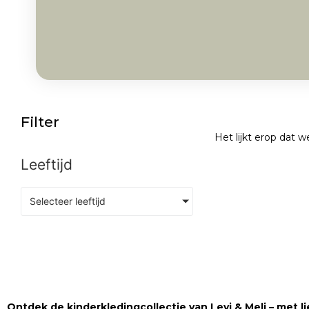
Filter
Het lijkt erop dat 
Leeftijd
Selecteer leeftijd
Ontdek de kinderkledingcollectie van Levi & Meli – met lie