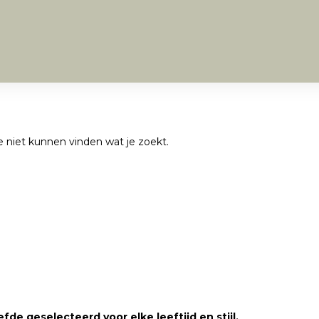
we niet kunnen vinden wat je zoekt.
fde geselecteerd voor elke leeftijd en stijl.