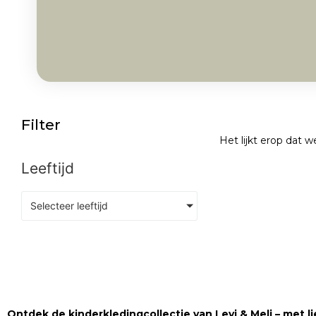
Filter
Het lijkt erop dat 
Leeftijd
Selecteer leeftijd
Ontdek de kinderkledingcollectie van Levi & Meli – met lie