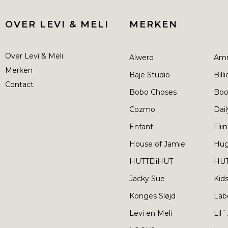
OVER LEVI & MELI
MERKEN
Over Levi & Meli
Alwero
Am
Merken
Baje Studio
Bill
Contact
Bobo Choses
Boo
Cozmo
Dail
Enfant
Flii
House of Jamie
Hu
HUTTEliHUT
HUT
Jacky Sue
Kid
Konges Sløjd
Lab
Levi en Meli
Lil´