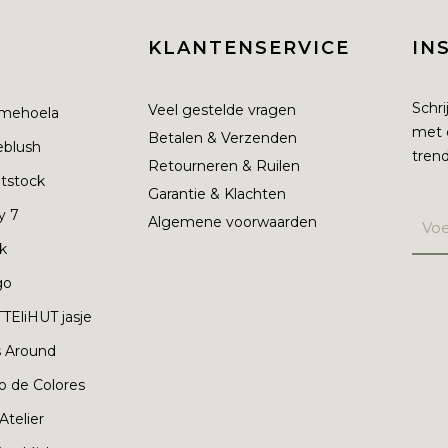
KLANTENSERVICE
IN
Schri
Veel gestelde vragen
mehoela
met 
Betalen & Verzenden
ieblush
trend
Retourneren & Ruilen
tstock
Garantie & Klachten
y 7
Algemene voorwaarden
nk
go
TEliHUT jasje
s Around
o de Colores
 Atelier