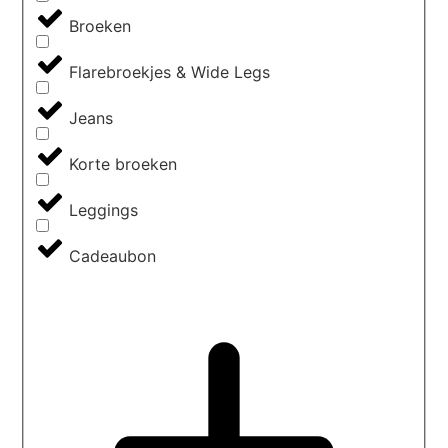
Broeken
Flarebroekjes & Wide Legs
Jeans
Korte broeken
Leggings
Cadeaubon