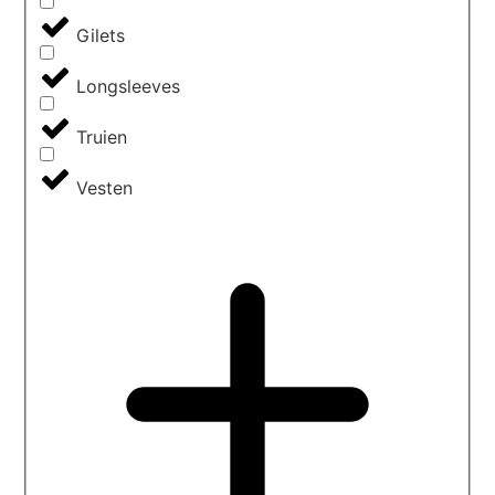
Gilets
Longsleeves
Truien
Vesten