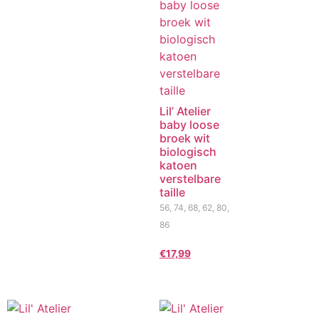
Lil’ Atelier
baby loose
broek wit
biologisch
katoen
verstelbare
taille
56, 74, 68, 62, 80,
86
€
17,99