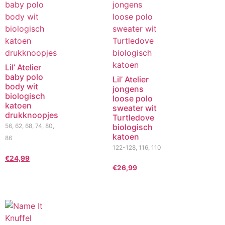
Lil’ Atelier
baby polo
Lil’ Atelier
body wit
jongens
biologisch
loose polo
katoen
sweater wit
drukknoopjes
Turtledove
56, 62, 68, 74, 80,
biologisch
katoen
86
122-128, 116, 110
€
24,99
€
26,99