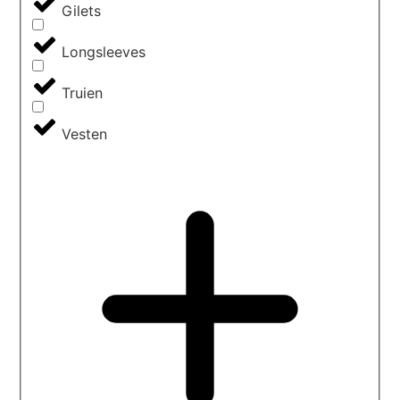
Gilets
Longsleeves
Truien
Vesten