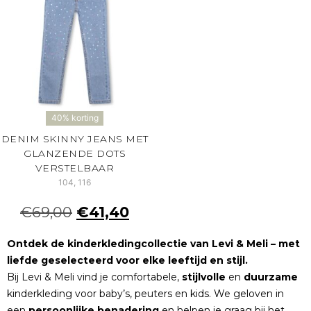
40% korting
DENIM SKINNY JEANS MET
GLANZENDE DOTS
VERSTELBAAR
104, 116
€
69,00
€
41,40
Ontdek de kinderkledingcollectie van Levi & Meli – met
liefde geselecteerd voor elke leeftijd en stijl.
Bij Levi & Meli vind je comfortabele,
stijlvolle
en
duurzame
kinderkleding voor baby’s, peuters en kids. We geloven in
een
persoonlijke
benadering
en helpen je graag bij het