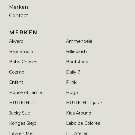
Merken
Contact
MERKEN
Alwero
Ammehoela
Baje Studio
Billieblush
Bobo Choses
Bootstock
Cozmo
Daily 7
Enfant
Fliink
House of Jamie
Hugo
HUTTEliHUT
HUTTEliHUT jasje
Jacky Sue
Kids Around
Konges Sløjd
Labo de Colores
Levi en Meli
Lil´ Atelier